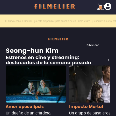
El nuevo canal
Filmelier+
ya está disponible para suscribirte en Prime Video.
¡Descubre nuestro ca
Publicidad
Seong-hun Kim
Estrenos en cine y streaming:
destacados de la semana pasada
Amor apocalipsis
Impacto Mortal
Un dueño de un criadero,
Un grupo de pasajeros