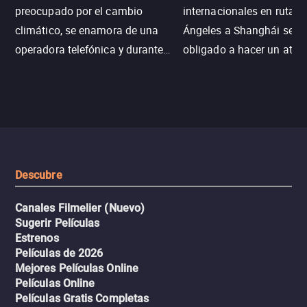
preocupado por el cambio
internacionales en ruta d
climático, se enamora de una
Ángeles a Shanghái se v
operadora telefónica y durante
obligado a hacer un aterr
un desastre natural inicia una
emergencia en aguas inf
aventura romántica, bilingüe y
de tiburones. Ahora debe
llena de emoción para
trabajar juntos con la es
encontrarla.
de superar la vorágine de
tiburones atraídos por los
del avión.
Descubre
Canales Filmelier (Nuevo)
Sugerir Películas
Estrenos
Películas de 2026
Mejores Películas Online
Películas Online
Películas Gratis Completas