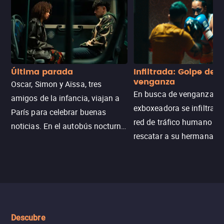
Última parada
Infiltrada: Golpe de
venganza
Oscar, Simon y Aïssa, tres
En busca de venganza, u
amigos de la infancia, viajan a
exboxeadora se infiltra e
París para celebrar buenas
red de tráfico humano pa
noticias. En el autobús nocturno
rescatar a su hermana m
N121, un intercambio entre
enfrentando criminales
pasajeros escala y la situación
despiadados, secretos
se descontrola, convirtiendo el
peligrosos y situaciones
viaje en un thriller urbano
extremas que ponen a pr
intenso.
resistencia.
Descubre