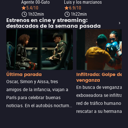
Agente 00-Gato
Luis y los marcianos
5.4/10
6.9/10
1h32min
1h22min
Estrenos en cine y streaming:
destacados de la semana pasada
Última parada
Infiltrada: Golpe de
venganza
Oscar, Simon y Aïssa, tres
En busca de venganza, u
amigos de la infancia, viajan a
exboxeadora se infiltra e
París para celebrar buenas
red de tráfico humano pa
noticias. En el autobús nocturno
rescatar a su hermana m
N121, un intercambio entre
enfrentando criminales
pasajeros escala y la situación
despiadados, secretos