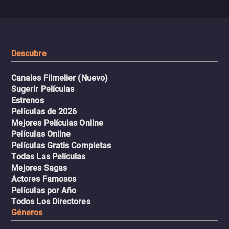
se descontrola, convirtiendo el
peligrosos y situaciones
viaje en un thriller urbano
extremas que ponen a pr
intenso.
resistencia.
Descubre
Canales Filmelier (Nuevo)
Sugerir Películas
Estrenos
Películas de 2026
Mejores Películas Online
Películas Online
Películas Gratis Completas
Todas Las Películas
Mejores Sagas
Actores Famosos
Películas por Año
Todos Los Directores
Géneros