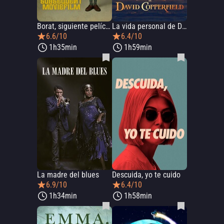
Borat, siguiente película documental
La vida personal de David Copperfield
6.6/10
6.4/10
1h35min
1h59min
La madre del blues
Descuida, yo te cuido
6.9/10
6.4/10
1h34min
1h58min