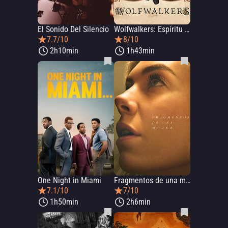
El Sonido Del Silencio
Wolfwalkers: Espíritu de lobo
7.7/10
8/10
2h10min
1h43min
One Night in Miami
Fragmentos de una mujer
7.1/10
7/10
1h50min
2h6min