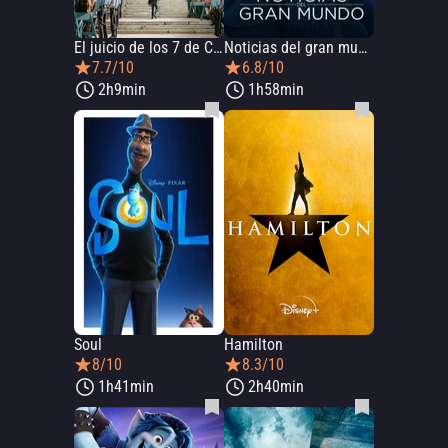
El juicio de los 7 de Chicago
Noticias del gran mundo
7.7/10
6.8/10
2h9min
1h58min
Soul
Hamilton
8/10
8.3/10
1h41min
2h40min