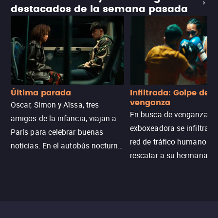
destacados de la semana pasada
Última parada
Infiltrada: Golpe de
venganza
Oscar, Simon y Aïssa, tres
En busca de venganza, u
amigos de la infancia, viajan a
exboxeadora se infiltra e
París para celebrar buenas
red de tráfico humano pa
noticias. En el autobús nocturno
rescatar a su hermana m
N121, un intercambio entre
enfrentando criminales
pasajeros escala y la situación
despiadados, secretos
se descontrola, convirtiendo el
peligrosos y situaciones
viaje en un thriller urbano
extremas que ponen a pr
intenso.