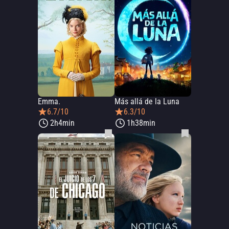
Emma.
Más allá de la Luna
6.7/10
6.3/10
2h4min
1h38min