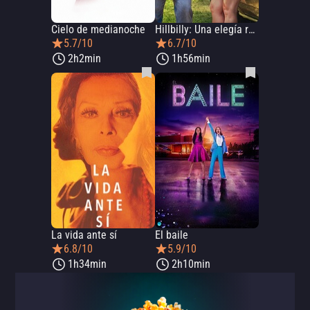
Cielo de medianoche
Hillbilly: Una elegía rural
5.7/10
6.7/10
2h2min
1h56min
La vida ante sí
El baile
6.8/10
5.9/10
1h34min
2h10min