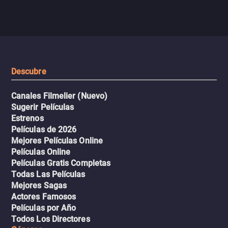
enfrentando criminales
pasajeros escala y la situación
despiadados, secretos
se descontrola, convirtiendo el
peligrosos y situaciones
viaje en un thriller urbano
extremas que ponen a pr
intenso.
resistencia.
Descubre
Canales Filmelier (Nuevo)
Sugerir Películas
Estrenos
Películas de 2026
Mejores Películas Online
Películas Online
Películas Gratis Completas
Todas Las Películas
Mejores Sagas
Actores Famosos
Películas por Año
Todos Los Directores