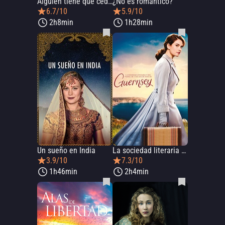
Alguien tiene que ceder
¿No es romántico?
6.7/10
5.9/10
2h8min
1h28min
Un sueño en India
La sociedad literaria y del pastel de cáscara de papa de Guernsey
3.9/10
7.3/10
1h46min
2h4min