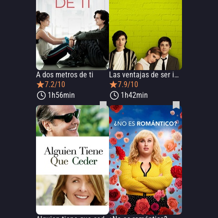
A dos metros de ti
Las ventajas de ser invisible
7.2/10
7.9/10
1h56min
1h42min