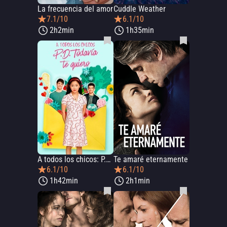
La frecuencia del amor
Cuddle Weather
7.1/10
6.1/10
2h2min
1h35min
A todos los chicos: P.D. todavía te quiero
Te amaré eternamente
6.1/10
6.1/10
1h42min
2h1min