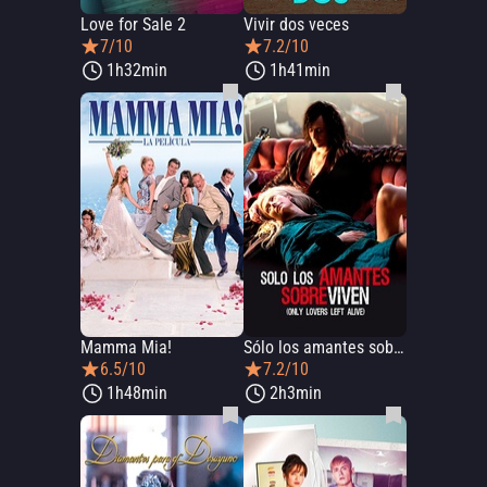
Love for Sale 2
Vivir dos veces
7/10
7.2/10
1h32min
1h41min
Mamma Mia!
Sólo los amantes sobreviven
6.5/10
7.2/10
1h48min
2h3min