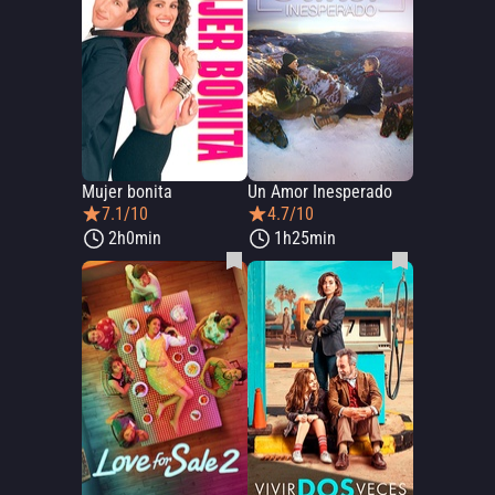
Mujer bonita
Un Amor Inesperado
7.1/10
4.7/10
2h0min
1h25min