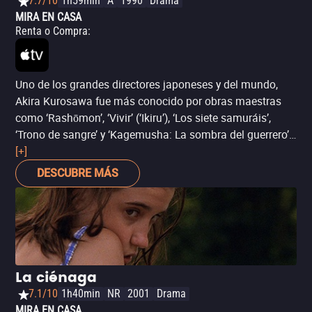
7.7/10
1h59min
A
1990
Drama
MIRA EN CASA
Renta o Compra
:
Uno de los grandes directores japoneses y del mundo,
Akira Kurosawa fue más conocido por obras maestras
como ‘Rashōmon’, ‘Vivir’ (‘Ikiru’), ‘Los siete samuráis’,
‘Trono de sangre’ y ‘Kagemusha: La sombra del guerrero’.
Sin embargo, ninguna de estas películas clásicas está
[+]
disponible en plataformas de streaming en México.
DESCUBRE MÁS
Como sustituto te recomendamos ‘Los sueños de Akira
Kurosawa’ una antología de mágicas historias
inspiradas, literalmente, en los sueños del director, una
cadena de ensoñaciones que tratan de la espiritualidad,
la muerte y la naturaleza de una forma visualmente tan
alucinante como personal.
La ciénaga
7.1/10
1h40min
NR
2001
Drama
MIRA EN CASA