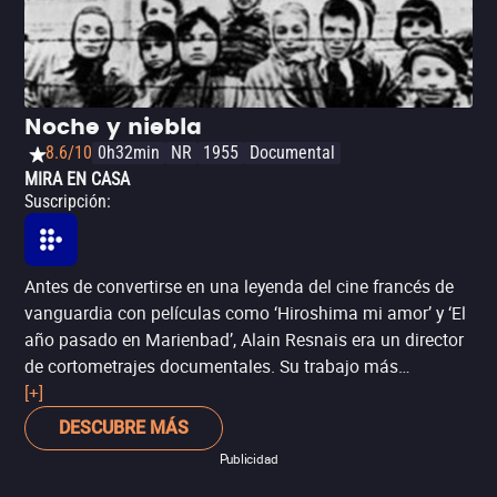
del mundo, inminente, un desilusionado intelectual hace
un último trato con Dios: renunciar a todo lo que ama, a
cambio de evitar la guerra.
Noche y niebla
8.6/10
0h32min
NR
1955
Documental
MIRA EN CASA
Suscripción
:
Antes de convertirse en una leyenda del cine francés de
vanguardia con películas como ‘Hiroshima mi amor’ y ‘El
año pasado en Marienbad’, Alain Resnais era un director
de cortometrajes documentales. Su trabajo más
importante para entonces sería el cortometraje ‘Noche y
[+]
niebla’, un filme que parte del desierto campo de
DESCUBRE MÁS
concentración nazi en Auschwitz, entonces ya desierto, y
Publicidad
muestra material de archivo para entonces desconocido