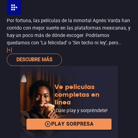
Por fortuna, las películas de la inmortal Agnès Varda han
corrido con mejor suerte en las plataformas mexicanas, y
hay un poco más de dónde escoger. Podríamos
quedarnos con ‘La felicidad’ o ‘Sin techo ni ley’, pero
preferimos recomendar ‘Cléo de 5 a 7’, misma que se ha
[+]
mantenido como una de sus obras maestras, a pesar de
DESCUBRE MÁS
haber sido sólo su segundo largometraje. Enmarcada en
el vanguardismo de la “Rive Gauche” de los años 60, la
película experimentó con el tiempo fílmico y el tiempo
Ve películas
real para unirlos en uno sólo: los 90 minutos del metraje
completas en
son los 90 minutos de angustia que padece su
línea
protagonista, una joven cantante en espera de un
resultado médico que podría ser fatal.
¡Dale play y sorpréndete!
PLAY SORPRESA