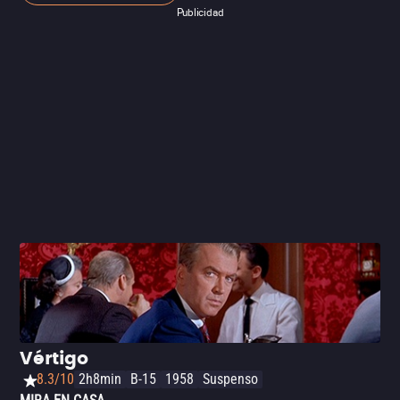
ambición de su producción, así como por los temas que
Publicidad
presenta, podríamos tildar a ‘2001: Odisea del espacio’
como su obra maestra.
Vértigo
8.3/10
2h8min
B-15
1958
Suspenso