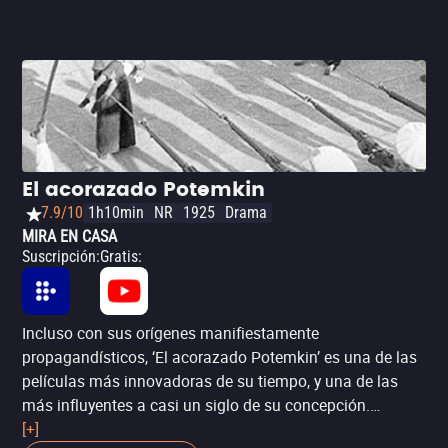
El acorazado Potemkin
7.9/10
1h10min
NR
1925
Drama
MIRA EN CASA
Suscripción
:
Gratis
:
Incluso con sus orígenes manifiestamente
propagandísticos, ‘El acorazado Potemkin’ es una de las
películas más innovadoras de su tiempo, y una de las
más influyentes a casi un siglo de su concepción.
Aunque tiene una naturaleza panfletaria en el contexto
[+]