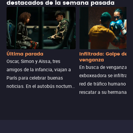
destacados de la semana pasada
Última parada
Infiltrada: Golpe de
venganza
Oscar, Simon y Aïssa, tres
En busca de venganza, u
amigos de la infancia, viajan a
exboxeadora se infiltra e
París para celebrar buenas
red de tráfico humano pa
noticias. En el autobús nocturno
rescatar a su hermana m
N121, un intercambio entre
enfrentando criminales
pasajeros escala y la situación
despiadados, secretos
se descontrola, convirtiendo el
peligrosos y situaciones
viaje en un thriller urbano
extremas que ponen a pr
intenso.