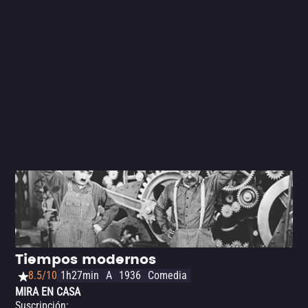
muerto cuando haya caído la última hoja de los árboles
en el otoño. Para evitarlo ella decide, inocentemente, atar
cada una de las hojas a los árboles.
Tiempos modernos
8.5/10
1h27min
A
1936
Comedia
MIRA EN CASA
Suscripción
: