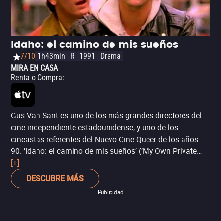
película de su tipo en el mundo, sí que fue un parteaguas
para el cine estadounidense mainstream, por su estética
influida por el expresionismo, su uso de una narrativa
fragmentada y del montaje interno, para contar una
Idaho: el camino de mis sueños
incisiva fábula sobre el ascenso y caída de un magnate
7/10
1h43min
R
1991
Drama
mediático, en su momento controvertida por sus
MIRA EN CASA
similitudes con su contraparte del mundo real de
Renta o Compra
:
entonces, William Randolph Hearst (aunque el crédito por
esto último debe ir más dirigido al guionista Herman J.
Mankiewicz, alias “Mank”).
Gus Van Sant es uno de los más grandes directores del
cine independiente estadounidense, y uno de los
cineastas referentes del Nuevo Cine Queer de los años
90. ‘Idaho: el camino de mis sueños’ (‘My Own Private
Idaho’) fue su tercer largometraje y probablemente el más
[+]
famoso de su filmografía temprana (previo a ‘Mente
DESCUBRE MÁS
indomable’), dotado de una estética vanguardista para
Publicidad
abordar con autenticidad temas hasta entonces
considerados tabú sobre la comunidad LGBT.