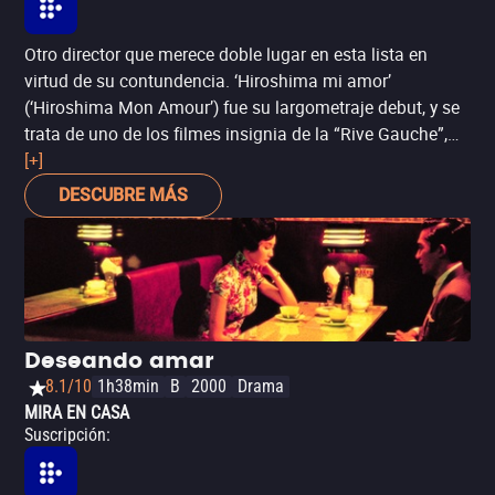
Otro director que merece doble lugar en esta lista en
virtud de su contundencia. ‘Hiroshima mi amor’
(‘Hiroshima Mon Amour’) fue su largometraje debut, y se
trata de uno de los filmes insignia de la “Rive Gauche”,
vanguardia cinematográfica contemporánea a la Nueva
[+]
Ola Francesa. En su momento innovó por mezclar
DESCUBRE MÁS
imágenes de archivo (lo que efectivamente la hace en
parte documental) con una historia de ficción sobre dos
fugaces amantes en Hiroshima –una mujer francesa y un
hombre japonés–, quienes reflexionan sobre sus
pasados y sobre los sufrimientos de la guerra.
Deseando amar
8.1/10
1h38min
B
2000
Drama
MIRA EN CASA
Suscripción
: