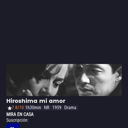
por muchos en el mundo. Más que ser una de las
películas clásicas de grandes directores más importantes
en esta lista, se trata de un documento histórico crucial
para la humanidad.
Hiroshima mi amor
7.8/10
1h30min
NR
1959
Drama
MIRA EN CASA
Suscripción
: