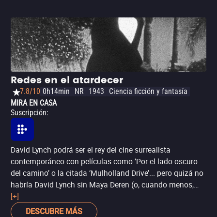
Redes en el atardecer
7.8/10
0h14min
NR
1943
Ciencia ficción y fantasía
MIRA EN CASA
Suscripción
:
David Lynch podrá ser el rey del cine surrealista
contemporáneo con películas como ‘Por el lado oscuro
del camino’ o la citada ‘Mulholland Drive’... pero quizá no
habría David Lynch sin Maya Deren (o, cuando menos,
ella exploró muchos de los mismos intereses formales y
[+]
temáticos antes que él). Con el cortometraje codirigido
DESCUBRE MÁS