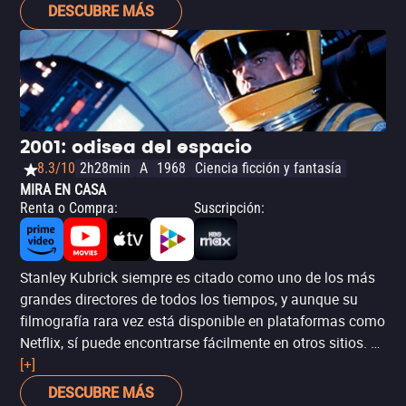
de la Rusia soviética, son innegables sus innovaciones
DESCUBRE MÁS
en el arte del montaje, que a partir de imágenes potentes
crea significados todavía más poderosos. La secuencia
de las escaleras de Odesa es una de las más icónicas en
la historia del cine, merecedora de décadas de análisis y
estudio.
2001: odisea del espacio
8.3/10
2h28min
A
1968
Ciencia ficción y fantasía
MIRA EN CASA
Renta o Compra
:
Suscripción
:
Stanley Kubrick siempre es citado como uno de los más
grandes directores de todos los tiempos, y aunque su
filmografía rara vez está disponible en plataformas como
Netflix, sí puede encontrarse fácilmente en otros sitios. Es
difícil seleccionar una sola de sus películas, pues todas
[+]
son unos verdaderos clásicos, pero por la complejidad y
DESCUBRE MÁS