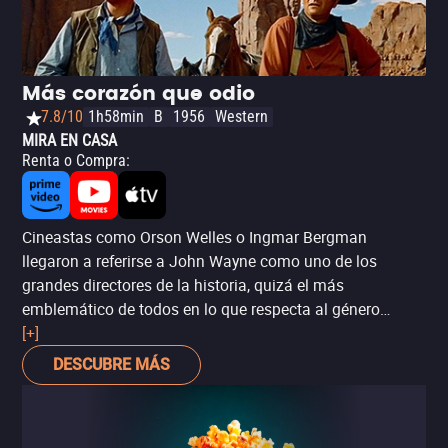
Más corazón que odio
7.8/10
1h58min
B
1956
Western
MIRA EN CASA
Renta o Compra
:
Cineastas como Orson Welles o Ingmar Bergman
llegaron a referirse a John Wayne como uno de los
grandes directores de la historia, quizá el más
emblemático de todos en lo que respecta al género
western (o “de vaqueros”). A la vez el western y el anti-
[+]
western más icónico, ‘Más corazón que odio’ (‘The
DESCUBRE MÁS
Searchers’) es una historia de venganza y de racismo no
tan implícito, sobre un veterano de guerra que emprende
un largo viaje por el desierto para, supuestamente, salvar