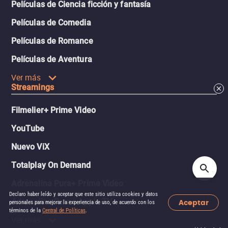
Películas de Ciencia ficción y fantasía
Películas de Comedia
Películas de Romance
Películas de Aventura
Ver más
Streamings
Filmelier+ Prime Video
YouTube
Nuevo ViX
Totalplay On Demand
Adrenalina Pura+ Prime Video
Declaro haber leído y aceptar que este sitio utiliza cookies y datos
Aceptar
Adrenalina Pura+ Apple TV
personales para mejorar la experiencia de uso, de acuerdo con los
términos de la
Central de Políticas
.
Ver más