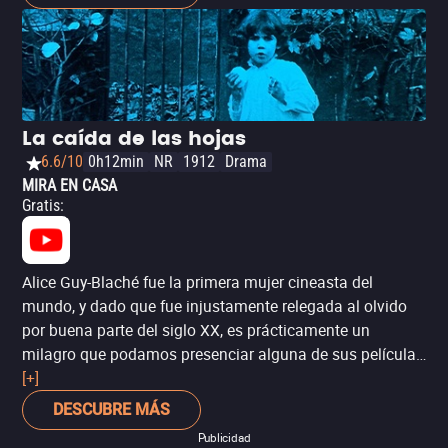
con su esposo Alexander Hammid, ‘Redes en el atardecer’
(‘Meshes of the Afternoon’, también conocida como ‘Un
falso despertar’), Deren evoca presencias misteriosas en
un laberinto de pesadilla donde se distorsionan el
tiempo, el espacio y la identidad misma. Un breve pero
potente misterio de unos 15 minutos de duración, pero de
La caída de las hojas
una influencia que puede sentirse incluso hoy y que
6.6/10
0h12min
NR
1912
Drama
pocos cineastas han podido igualar.
MIRA EN CASA
Gratis
:
Alice Guy-Blaché fue la primera mujer cineasta del
mundo, y dado que fue injustamente relegada al olvido
por buena parte del siglo XX, es prácticamente un
milagro que podamos presenciar alguna de sus películas
en la actualidad. ‘La caída de las hojas’ es una de ellas,
[+]
un tierno cortometraje de la era del cine mudo, sobre una
DESCUBRE MÁS
niña que escucha al doctor decir que su hermana habrá
Publicidad