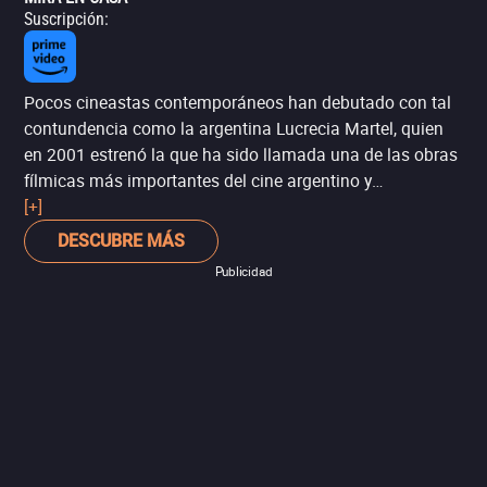
Suscripción
:
Pocos cineastas contemporáneos han debutado con tal
contundencia como la argentina Lucrecia Martel, quien
en 2001 estrenó la que ha sido llamada una de las obras
fílmicas más importantes del cine argentino y
latinoamericano del siglo XXI, y que por sí sola le merece
[+]
su lugar en el olimpo de los grandes directores de la
DESCUBRE MÁS
historia. ‘La ciénaga’ es un incisivo retrato de la
Publicidad
decrepitud económica y moral de una clase media
decadente en Argentina, en respuesta a las múltiples
crisis que ha atravesado el país.