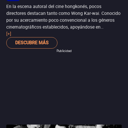
En la escena autoral del cine hongkonés, pocos
directores destacan tanto como Wong Kar-wai. Conocido
por su acercamiento poco convencional a los géneros
cinematográficos establecidos, apoyándose en
narrativas fragmentadas, montaje dinámico, música
[+]
popular y la subversión de las convenciones. Tal es el
DESCUBRE MÁS
caso de ‘Deseando amar’ (‘In the Mood for Love’), una
Publicidad
película que juega con las expectativas del melodrama
para contar la historia de un hombre y una mujer, cuyas
respectivas parejas les engañan entre sí. Se le considera
una de las más grandes películas del cine asiático.