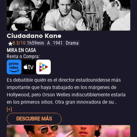
Ciudadano Kane
8.3/10
1h59min
A
1941
Drama
MIRA EN CASA
Renta o Compra
:
Es debatible quién es el director estadounidense más
importante que haya trabajado en los márgenes de
Hollywood, pero Orson Welles indiscutiblemente estaría
en los primeros sitios. Otra gran innovadora de su
tiempo, y que le mereció a Welles su condición de “enfant
[+]
terrible”, fue ‘Ciudadano Kane’, su ópera prima
DESCUBRE MÁS
cinematográfica y uno de los debuts fílmicos más
contundentes. Aunque no es, por mucho, la primera