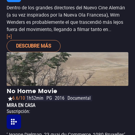
Dentro de los grandes directores del Nuevo Cine Alemán
(a su vez inspirados por la Nueva Ola Francesa), Wim
Wenders es probablemente el que trascendió más lejos
fuera del movimiento, llegando a filmar tanto en
Alemania como en Estados Unidos y otros países, y con
[+]
películas distribuidas por grandes estudios
DESCUBRE MÁS
hollywoodenses. Ganadora de la Palma de Oro de
Cannes, ‘París, Texas’ es quizá su película más
estadounidense (filmada incluso antes que ‘Las alas del
deseo’), aunque curiosamente retrata el fracaso del
“sueño americano”: el deambular de un hombre por
reparar el daño hecho a la familia que rompió.
No Home Movie
6.6/10
1h52min
PG
2016
Documental
MIRA EN CASA
Suscripción
:
‘Jeanne Dielman, 23 quai du Commerce, 1080 Bruxelles’,