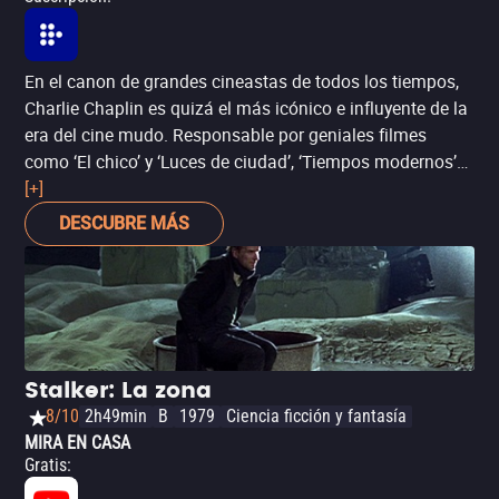
En el canon de grandes cineastas de todos los tiempos,
Charlie Chaplin es quizá el más icónico e influyente de la
era del cine mudo. Responsable por geniales filmes
como ‘El chico’ y ‘Luces de ciudad’, ‘Tiempos modernos’
fue quizá su película de tintes más políticos en su
[+]
momento –hasta la eventual llegada de ‘El gran dictador’
DESCUBRE MÁS
cuatro años más tarde–. Sin perder su sentido de
comedia física, la película es una crítica a las
enajenantes condiciones laborales de la trepidante
industrialización, con sus consecuencias durante la Gran
Depresión de los años 30.
Stalker: La zona
8/10
2h49min
B
1979
Ciencia ficción y fantasía
MIRA EN CASA
Gratis
: