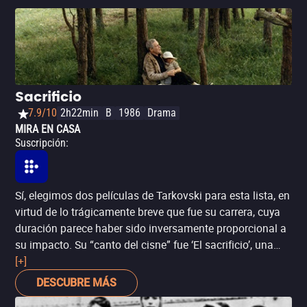
Sacrificio
7.9/10
2h22min
B
1986
Drama
MIRA EN CASA
Suscripción
:
Sí, elegimos dos películas de Tarkovski para esta lista, en
virtud de lo trágicamente breve que fue su carrera, cuya
duración parece haber sido inversamente proporcional a
su impacto. Su “canto del cisne” fue ‘El sacrificio’, una
profunda parábola del autosacrificio contextualizada en
[+]
el inicio de una hipotética Tercera Guerra Mundial.
DESCUBRE MÁS
Cuando el conflicto nuclear se vuelve inevitable y el fin