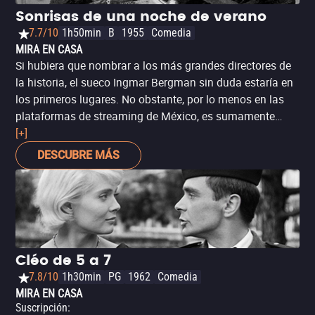
Sonrisas de una noche de verano
7.7/10
1h50min
B
1955
Comedia
MIRA EN CASA
Si hubiera que nombrar a los más grandes directores de
la historia, el sueco Ingmar Bergman sin duda estaría en
los primeros lugares. No obstante, por lo menos en las
plataformas de streaming de México, es sumamente
difícil encontrar alguna película suya. Hay que decirlo,
[+]
‘Sonrisas de una noche de verano’ difícilmente califica
DESCUBRE MÁS
como una de sus películas clásicas, pero lo fascinante es
que se trata de una pieza de su filmografía temprana,
menos sombría y existencialista y más aterrizada en la
comedia romántica. Y vaya enredo: un grupo de
aristócratas suecos se reúnen para un fin de semana de
fiesta, donde un abogado recién casado con una joven
Cléo de 5 a 7
mujer, se reencuentra con una antigua amante
7.8/10
1h30min
PG
1962
Comedia
determinada a seducirlo, mientras su hijo se siente
MIRA EN CASA
atraído por su joven y nueva madrastra.
Suscripción
: