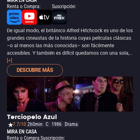
MIRA EN CASA
Renta o Compra
:
Suscripción
:
De igual modo, el británico Alfred Hitchcock es uno de los
grandes cineastas de la historia cuyas películas clásicas
–o al menos las más conocidas– son fácilmente
accesibles. Y también es difícil quedarnos con una sola,
desde ‘Ventana indiscreta’ a ‘Psicosis’, todas son obras
[+]
maestras. Pero para esta lista elegimos ‘Vértigo’, una de
DESCUBRE MÁS
sus obras temáticamente más ambiciosas,
incomprendida en su momento pero hoy considerada
una de las mejores películas de la historia.
Terciopelo Azul
7.7/10
2h0min
C
1986
Drama
MIRA EN CASA
Renta o Compra
:
Suscripción
: