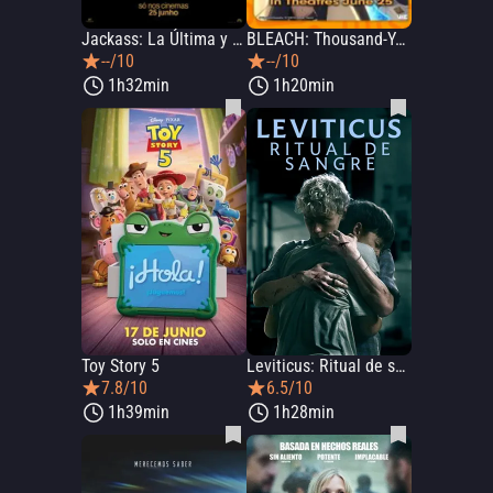
Jackass: La Última y Nos Vamos
BLEACH: Thousand-Year Blood War - The Calamity
--/10
--/10
1h32min
1h20min
Toy Story 5
Leviticus: Ritual de sangre
7.8/10
6.5/10
1h39min
1h28min