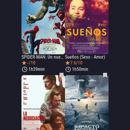
SPIDER-MAN: Un nuevo día
Sueños (Sexo - Amor)
--/10
7.6/10
1h39min
1h50min