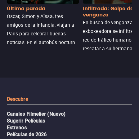
Última parada
Infiltrada: Golpe de
venganza
Oscar, Simon y Aïssa, tres
En busca de venganza, u
amigos de la infancia, viajan a
exboxeadora se infiltra e
París para celebrar buenas
red de tráfico humano pa
noticias. En el autobús nocturno
rescatar a su hermana m
N121, un intercambio entre
enfrentando criminales
pasajeros escala y la situación
despiadados, secretos
se descontrola, convirtiendo el
peligrosos y situaciones
viaje en un thriller urbano
extremas que ponen a pr
intenso.
resistencia.
Descubre
Canales Filmelier (Nuevo)
Sugerir Películas
Estrenos
Películas de 2026