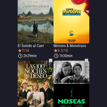
El Sonido al Caer
Minions & Monstruos
7/10
6.3/10
2h29min
1h30min