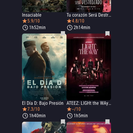
Insaciable
Tu corazón Será Destrozado
5.9/10
4.8/10
1h52min
2h14min
El Día D: Bajo Presión
ATEEZ: LIGHt the WAy in CINEMAS
7.3/10
--/10
1h40min
1h5min