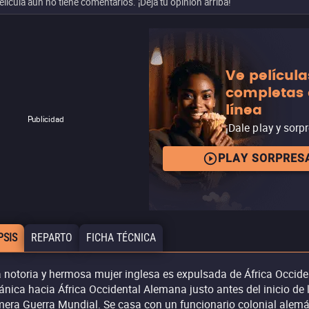
elícula aún no tiene comentarios. ¡Deja tu opinión arriba!
Ve película
completas
línea
Publicidad
¡Dale play y sorp
PLAY SORPRES
PSIS
REPARTO
FICHA TÉCNICA
 notoria y hermosa mujer inglesa es expulsada de África Occide
tánica hacia África Occidental Alemana justo antes del inicio de 
mera Guerra Mundial. Se casa con un funcionario colonial alem