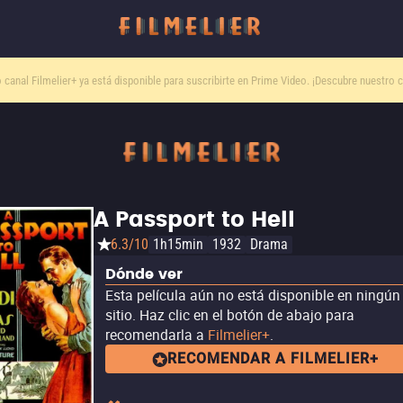
o canal
Filmelier+
ya está disponible para suscribirte en Prime Video.
¡Descubre nuestro c
A Passport to Hell
6.3/10
1h15min
1932
Drama
Dónde ver
Esta película aún no está disponible en ningún
sitio. Haz clic en el botón de abajo para
recomendarla a
Filmelier+
.
RECOMENDAR A FILMELIER+