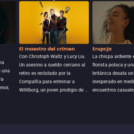
El maestro del crimen
Erupcja
Con Christoph Waltz y Lucy Liu.
La chispa ardiente 
na
Un asesino a sueldo cercano al
florista polaca y un
n una
retiro es reclutado por la
británica desata u
ra
Compañía para entrenar a
inesperado en medi
enor,
Wihlborg, un joven prodigio de la
encuentros casuale
Generación Z con grandes
momentos mágicos
habilidades y una actitud
desafiante.
ueba su