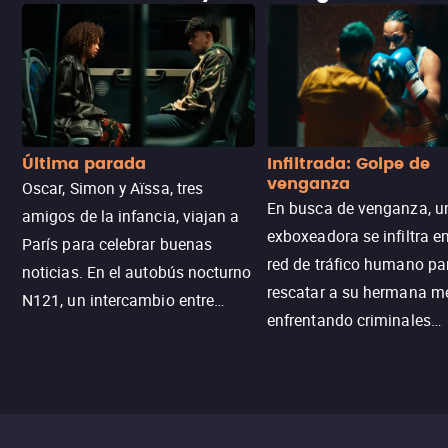
Última parada
Infiltrada: Golpe de
venganza
Oscar, Simon y Aïssa, tres
En busca de venganza, u
amigos de la infancia, viajan a
exboxeadora se infiltra e
París para celebrar buenas
red de tráfico humano pa
noticias. En el autobús nocturno
rescatar a su hermana m
N121, un intercambio entre
enfrentando criminales
pasajeros escala y la situación
despiadados, secretos
se descontrola, convirtiendo el
peligrosos y situaciones
viaje en un thriller urbano
extremas que ponen a pr
intenso.
resistencia.