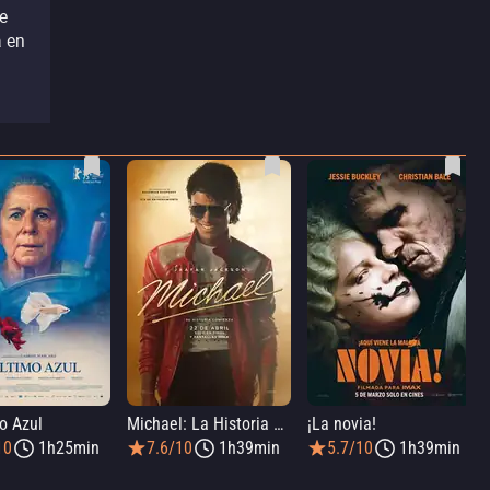
e
a en
o Azul
Michael: La Historia De Michael Jackson
¡La novia!
10
1h25min
7.6/10
1h39min
5.7/10
1h39min