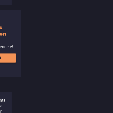
s
 en
réndete!
A
ntal
la
án