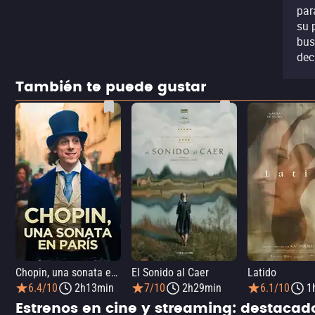
par
su 
bus
dec
También te puede gustar
Chopin, una sonata en París
El Sonido al Caer
Latido
6.4/10
2h13min
7/10
2h29min
6.1/10
1
Estrenos en cine y streaming: destaca