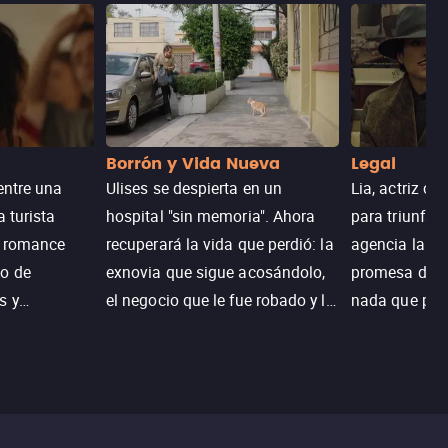
Borrón y Vida Nueva
Legal
entre una
Ulises se despierta en un
Lia, actriz c
a turista
hospital "sin memoria". Ahora
para triunfar
n romance
recuperará la vida que perdió: la
agencia la es
o de
exnovia que sigue acosándolo,
promesa de vi
s y
el negocio que le fue robado y la
nada que perd
.
casa de sus sueños; sin
Juana, argen
embargo, no todo es como lo
historia. Jun
recordaba.
sobrevivir, af
algo mejor.