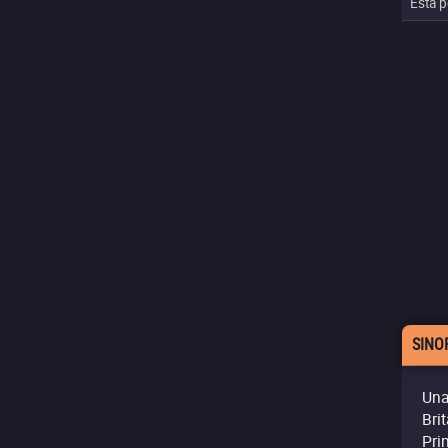
Esta p
SINO
Una
Bri
Pri