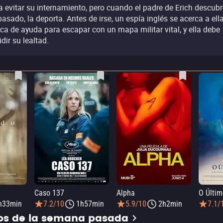
a evitar su internamiento, pero cuando el padre de Erich descubr
pasado, la deporta. Antes de irse, un espía inglés se acerca a ell
ca de ayuda para escapar con un mapa militar vital, y ella debe
idir su lealtad.
Caso 137
Alpha
O Últim
h33min
7.2/10
1h57min
5.9/10
2h2min
7.1/
dos de la semana pasada