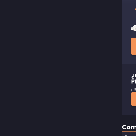
¿
P
¡I
Com