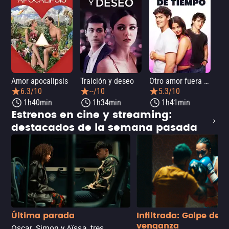
Amor apocalipsis
Traición y deseo
Otro amor fuera de tiempo
Amo
6.3/10
--/10
5.3/10
1h40min
1h34min
1h41min
Estrenos en cine y streaming:
destacados de la semana pasada
Última parada
Infiltrada: Golpe de
venganza
Oscar, Simon y Aïssa, tres