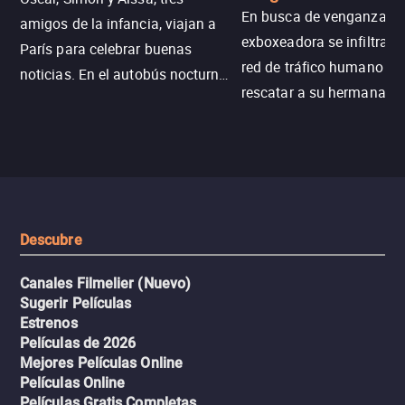
En busca de venganza, u
amigos de la infancia, viajan a
exboxeadora se infiltra e
París para celebrar buenas
red de tráfico humano pa
noticias. En el autobús nocturno
rescatar a su hermana m
N121, un intercambio entre
enfrentando criminales
pasajeros escala y la situación
despiadados, secretos
se descontrola, convirtiendo el
peligrosos y situaciones
viaje en un thriller urbano
extremas que ponen a pr
intenso.
resistencia.
Descubre
Canales Filmelier (Nuevo)
Sugerir Películas
Estrenos
Películas de 2026
Mejores Películas Online
Películas Online
Películas Gratis Completas