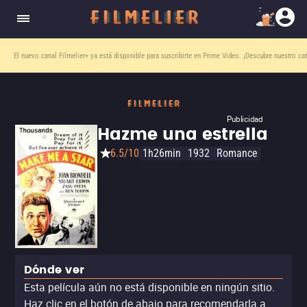
El nuevo canal
Filmelier+
ya está disponible para suscribirte en Prime Video.
¡Descubre nuestro ca
Publicidad
Hazme una estrella
6.5/10
1h26min
1932
Romance
Dónde ver
Esta película aún no está disponible en ningún sitio.
Haz clic en el botón de abajo para recomendarla a