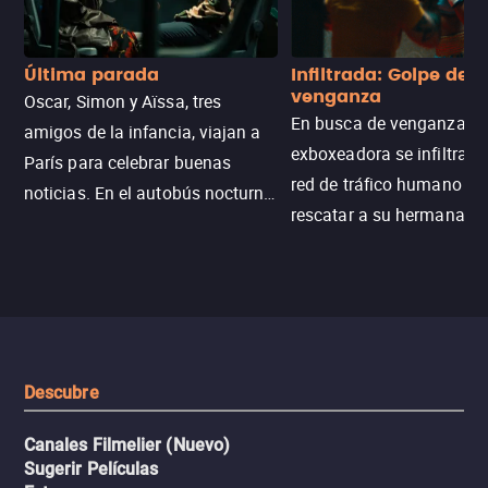
Última parada
Infiltrada: Golpe de
venganza
Oscar, Simon y Aïssa, tres
En busca de venganza, u
amigos de la infancia, viajan a
exboxeadora se infiltra e
París para celebrar buenas
red de tráfico humano pa
noticias. En el autobús nocturno
rescatar a su hermana m
N121, un intercambio entre
enfrentando criminales
pasajeros escala y la situación
despiadados, secretos
se descontrola, convirtiendo el
peligrosos y situaciones
viaje en un thriller urbano
extremas que ponen a pr
intenso.
resistencia.
Descubre
Canales Filmelier (Nuevo)
Sugerir Películas