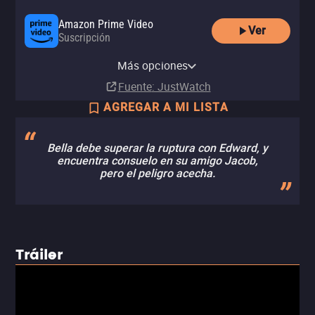
Amazon Prime Video
Ver
Suscripción
Amazon Video
Apple TV Store
Claro video
Totalplay On Demand
Netflix
Netflix Standard with Ads
Disney+
YouTube
Comprar
Comprar
Renta
Más opciones
Renta
Suscripción
Suscripción
Suscripción
Renta
MX$99.00
MX$39.00
MX$50.00
Fuente
: JustWatch
AGREGAR A MI LISTA
Bella debe superar la ruptura con Edward, y
encuentra consuelo en su amigo Jacob,
pero el peligro acecha.
Tráiler