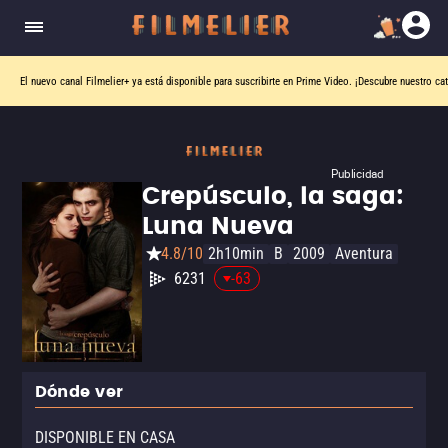
El nuevo canal
Filmelier+
ya está disponible para suscribirte en Prime Video.
¡Descubre nuestro ca
Publicidad
Crepúsculo, la saga:
Luna Nueva
4.8/10
2h10min
B
2009
Aventura
6231
-63
Dónde ver
DISPONIBLE EN CASA