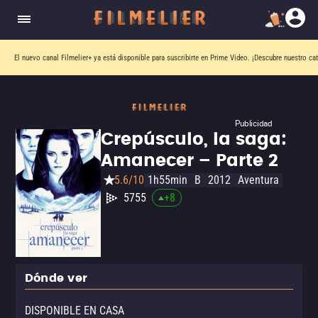
El nuevo canal
Filmelier+
ya está disponible para suscribirte en Prime Video.
¡Descubre nuestro ca
Publicidad
Crepúsculo, la saga:
Amanecer – Parte 2
5.6/10
1h55min
B
2012
Aventura
5755
+
8
Dónde ver
DISPONIBLE EN CASA