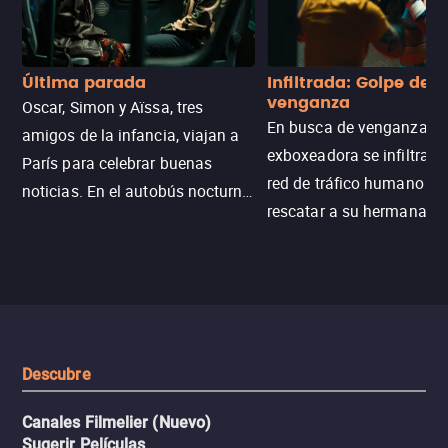
Última parada
Infiltrada: Golpe de
venganza
Oscar, Simon y Aïssa, tres
En busca de venganza, u
amigos de la infancia, viajan a
exboxeadora se infiltra e
París para celebrar buenas
red de tráfico humano pa
noticias. En el autobús nocturno
rescatar a su hermana m
N121, un intercambio entre
enfrentando criminales
pasajeros escala y la situación
despiadados, secretos
se descontrola, convirtiendo el
peligrosos y situaciones
viaje en un thriller urbano
extremas que ponen a pr
intenso.
resistencia.
Descubre
Canales Filmelier (Nuevo)
Sugerir Películas