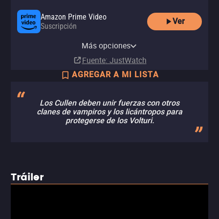
Amazon Prime Video
Ver
Suscripción
Amazon Video
Apple TV Store
Claro video
Totalplay On Demand
Netflix
Netflix Standard with Ads
Disney+
YouTube
Comprar
Comprar
Renta
Más opciones
Renta
Suscripción
Suscripción
Suscripción
Renta
MX$129.00
MX$39.00
MX$50.00
Fuente
: JustWatch
AGREGAR A MI LISTA
Los Cullen deben unir fuerzas con otros
clanes de vampiros y los licántropos para
protegerse de los Volturi.
Tráiler