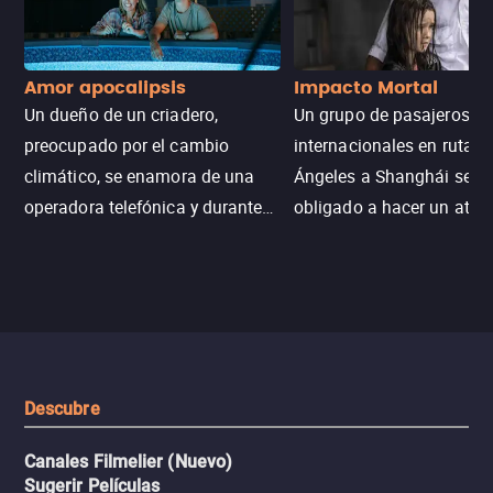
Amor apocalipsis
Impacto Mortal
Un dueño de un criadero,
Un grupo de pasajeros
preocupado por el cambio
internacionales en ruta d
climático, se enamora de una
Ángeles a Shanghái se v
operadora telefónica y durante
obligado a hacer un aterr
un desastre natural inicia una
emergencia en aguas inf
aventura romántica, bilingüe y
de tiburones. Ahora debe
llena de emoción para
trabajar juntos con la es
encontrarla.
de superar la vorágine de
tiburones atraídos por los
del avión.
Descubre
Canales Filmelier (Nuevo)
Sugerir Películas