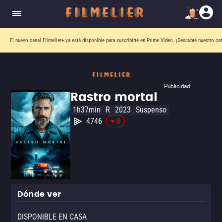
El nuevo canal
Filmelier+
ya está disponible para suscribirte en Prime Video.
¡Descubre nuestro ca
Publicidad
Rastro mortal
1h37min
R
2023
Suspenso
4746
-8
Dónde ver
DISPONIBLE EN CASA