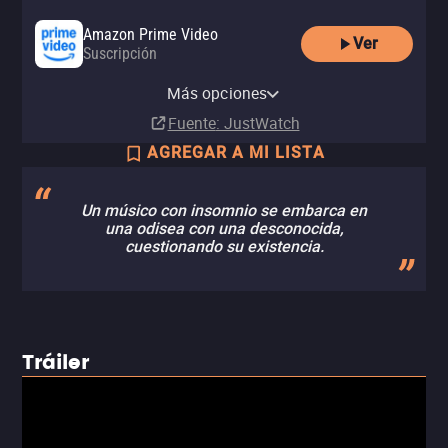
Amazon Prime Video
Ver
Suscripción
Amazon Video
Apple TV Store
Claro video
Amazon Prime Video with Ads
Renta
Renta
Renta
Más opciones
Suscripción
MX$60.00
MX$60.00
MX$57.00
Fuente
: JustWatch
AGREGAR A MI LISTA
Un músico con insomnio se embarca en
una odisea con una desconocida,
cuestionando su existencia.
Tráiler