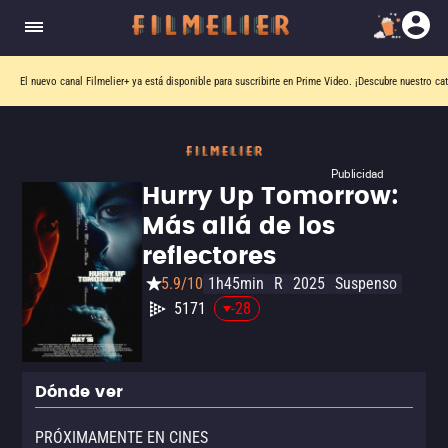
El nuevo canal
Filmelier+
ya está disponible para suscribirte en Prime Video.
¡Descubre nuestro ca
Publicidad
Hurry Up Tomorrow:
Más allá de los
reflectores
5.9/10
1h45min
R
2025
Suspenso
5171
-28
Dónde ver
PRÓXIMAMENTE EN CINES