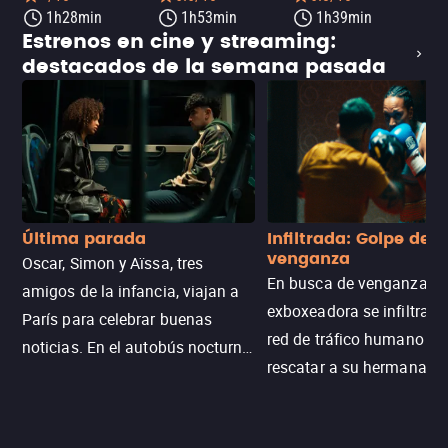
1h28min
1h53min
1h39min
Estrenos en cine y streaming:
destacados de la semana pasada
Última parada
Infiltrada: Golpe de
venganza
Oscar, Simon y Aïssa, tres
En busca de venganza, u
amigos de la infancia, viajan a
exboxeadora se infiltra e
París para celebrar buenas
red de tráfico humano pa
noticias. En el autobús nocturno
rescatar a su hermana m
N121, un intercambio entre
enfrentando criminales
pasajeros escala y la situación
despiadados, secretos
se descontrola, convirtiendo el