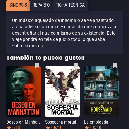
SINOPSIS
REPARTO
FICHA TÉCNICA
Un músico aquejado de insomnio se ve arrastrado
a una odisea con una desconocida que comienza a
desentrañar el núcleo mismo de su existencia. Este
viaje pondrá en tela de juicio todo lo que sabe
sobre sí mismo.
También te puede gustar
Deseo en Manhattan
Sospecha mortal
La empleada
La 
--/10
6.6/10
6.8/10