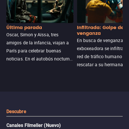
Última parada
Infiltrada: Golpe de
venganza
Oscar, Simon y Aïssa, tres
En busca de venganza, u
amigos de la infancia, viajan a
exboxeadora se infiltra e
París para celebrar buenas
red de tráfico humano pa
noticias. En el autobús nocturno
rescatar a su hermana m
N121, un intercambio entre
enfrentando criminales
pasajeros escala y la situación
despiadados, secretos
se descontrola, convirtiendo el
peligrosos y situaciones
viaje en un thriller urbano
extremas que ponen a pr
intenso.
resistencia.
Descubre
Canales Filmelier (Nuevo)