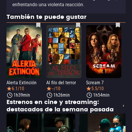
enfrentando una violenta reacción.
También te puede gustar
Alerta Extinción
Al filo del terror
Scream 7
¡Ay
6.1/10
--/10
5.5/10
1h39min
1h26min
1h54min
Estrenos en cine y streaming:
destacados de la semana pasada