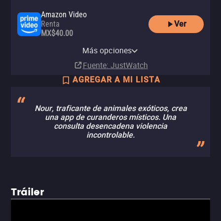
Amazon Video
Ver
Renta
MX$40.00
Apple TV Store
Claro video
YouTube
Comprar
Renta
Más opciones
Renta
MX$149.00
MX$57.00
Fuente
: JustWatch
AGREGAR A MI LISTA
Nour, traficante de animales exóticos, crea
una app de curanderos místicos. Una
consulta desencadena violencia
incontrolable.
Tráiler