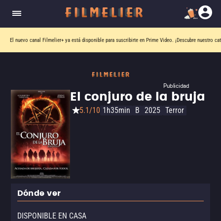
El nuevo canal
Filmelier+
ya está disponible para suscribirte en Prime Video.
¡Descubre nuestro ca
Publicidad
El conjuro de la bruja
5.1/10
1h35min
B
2025
Terror
Dónde ver
DISPONIBLE EN CASA