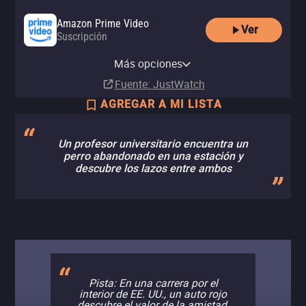
Amazon Prime Video
Ver
Suscripción
Amazon Video
Amazon Prime Video with Ads
Netflix
Netflix Standard with Ads
Paramount Plus
Claro video
Paramount+ Amazon Channel
Renta
Más opciones
Suscripción
Suscripción
Suscripción
Suscripción
Suscripción
Suscripción
MX$25.00
Fuente
: JustWatch
AGREGAR A MI LISTA
Un profesor universitario encuentra un
perro abandonado en una estación y
descubre los lazos entre ambos
Pista: En una carrera por el
interior de EE. UU., un auto rojo
descubre el valor de la amistad.