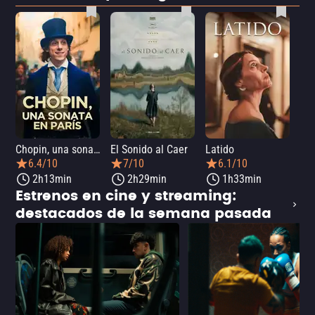
Chopin, una sonata en París
El Sonido al Caer
Latido
Ca
6.4/10
7/10
6.1/10
2h13min
2h29min
1h33min
Estrenos en cine y streaming:
destacados de la semana pasada