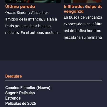
Última parada
Infiltrada: Golpe de
venganza
Oscar, Simon y Aïssa, tres
En busca de venganza, u
amigos de la infancia, viajan a
exboxeadora se infiltra e
París para celebrar buenas
red de tráfico humano pa
noticias. En el autobús nocturno
rescatar a su hermana m
N121, un intercambio entre
enfrentando criminales
pasajeros escala y la situación
despiadados, secretos
se descontrola, convirtiendo el
peligrosos y situaciones
viaje en un thriller urbano
extremas que ponen a pr
intenso.
resistencia.
Descubre
Canales Filmelier (Nuevo)
Sugerir Películas
Estrenos
Películas de 2026