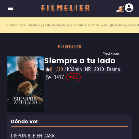
El nuevo canal
Filmelier+
ya está disponible para suscribirte en Prime Video.
¡Descubre nuestro ca
Publicidad
Siempre a tu lado
8.1/10
1h33min
NR
2010
Drama
1417
-52
Dónde ver
DISPONIBLE EN CASA