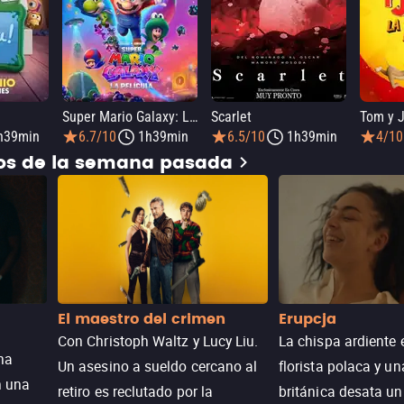
Super Mario Galaxy: La película
Scarlet
h39min
6.7/10
1h39min
6.5/10
1h39min
4/10
dos de la semana pasada
El maestro del crimen
Erupcja
Con Christoph Waltz y Lucy Liu.
La chispa ardiente 
na
Un asesino a sueldo cercano al
florista polaca y un
n una
retiro es reclutado por la
británica desata u