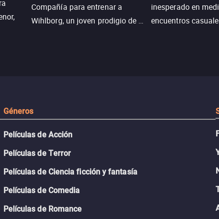
ra
Compañía para entrenar a
inesperado en medi
enor,
Wihlborg, un joven prodigio de la
encuentros casuale
Generación Z con grandes
momentos mágicos
habilidades y una actitud
desafiante.
ueba su
Géneros
Películas de Acción
Películas de Terror
Películas de Ciencia ficción y fantasía
Películas de Comedia
Películas de Romance