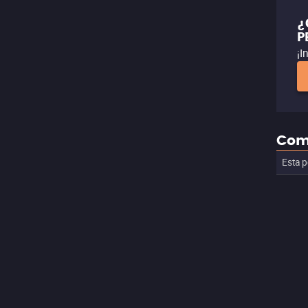
¿
P
¡I
Com
Esta p