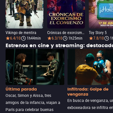
Vikingo de mentira
Crónicas de exorcismo: El comienzo
Toy Story 5
6.4/10
1h44min
6.3/10
1h25min
7.8/10
1
Estrenos en cine y streaming: destaca
Última parada
Infiltrada: Golpe de
venganza
Oscar, Simon y Aïssa, tres
En busca de venganza, u
amigos de la infancia, viajan a
exboxeadora se infiltra e
París para celebrar buenas