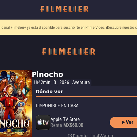
o canal
Filmelier+
ya está disponible para suscribirte en Prime Video.
¡Descubre nuestro c
Pinocho
1h42min
B
2026
Aventura
Dónde ver
DISPONIBLE EN CASA
Apple TV Store
Ver
Renta
MX$60.00
Fuente
: JustWatch