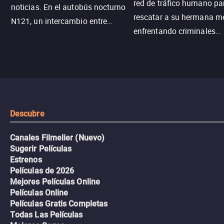
red de tráfico humano pa
noticias. En el autobús nocturno
rescatar a su hermana m
N121, un intercambio entre
enfrentando criminales
pasajeros escala y la situación
despiadados, secretos
se descontrola, convirtiendo el
peligrosos y situaciones
viaje en un thriller urbano
extremas que ponen a pr
intenso.
resistencia.
Descubre
Canales Filmelier (Nuevo)
Sugerir Películas
Estrenos
Películas de 2026
Mejores Películas Online
Películas Online
Películas Gratis Completas
Todas Las Películas