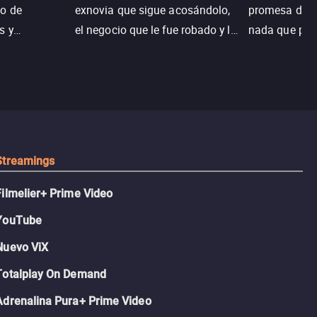
o de
exnovia que sigue acosándolo,
promesa de vi
s y
el negocio que le fue robado y la
nada que perd
.
casa de sus sueños; sin
Juana, argen
embargo, no todo es como lo
historia. Jun
recordaba.
sobrevivir, af
algo mejor.
Streamings
Filmelier+ Prime Video
YouTube
Nuevo ViX
Totalplay On Demand
Adrenalina Pura+ Prime Video