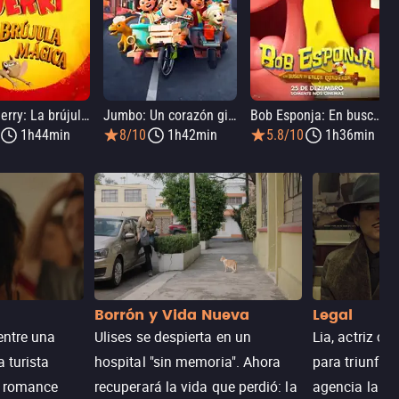
Tom y Jerry: La brújula mágica
Jumbo: Un corazón gigante
Bob Esponja: En busca de los pantalones cuadrados
1h44min
8/10
1h42min
5.8/10
1h36min
Borrón y Vida Nueva
Legal
entre una
Ulises se despierta en un
Lia, actriz c
a turista
hospital "sin memoria". Ahora
para triunfar
n romance
recuperará la vida que perdió: la
agencia la es