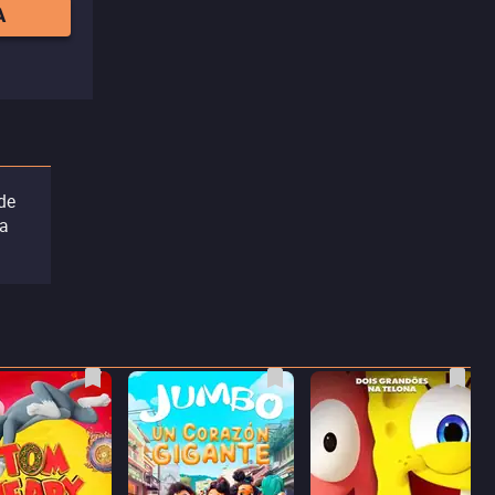
A
de
 a