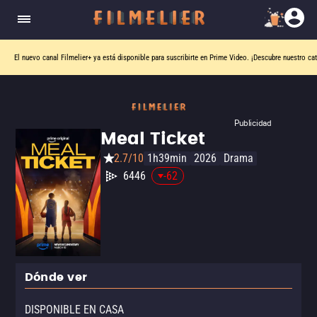
El nuevo canal
Filmelier+
ya está disponible para suscribirte en Prime Video.
¡Descubre nuestro ca
Publicidad
Meal Ticket
2.7/10
1h39min
2026
Drama
6446
-62
Dónde ver
DISPONIBLE EN CASA