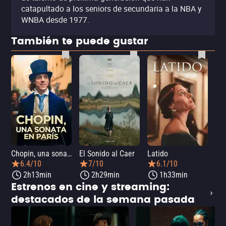
catapultado a los seniors de secundaria a la NBA y
WNBA desde 1977.
También te puede gustar
Chopin, una sonata en París
El Sonido al Caer
Latido
Ca
6.4/10
7/10
6.1/10
2h13min
2h29min
1h33min
Estrenos en cine y streaming:
destacados de la semana pasada