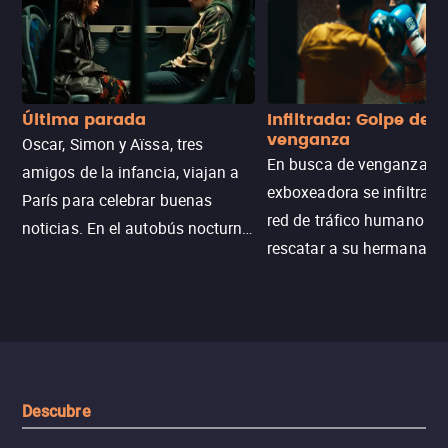
Última parada
Infiltrada: Golpe de
venganza
Oscar, Simon y Aïssa, tres
En busca de venganza, u
amigos de la infancia, viajan a
exboxeadora se infiltra e
París para celebrar buenas
red de tráfico humano pa
noticias. En el autobús nocturno
rescatar a su hermana m
N121, un intercambio entre
enfrentando criminales
pasajeros escala y la situación
despiadados, secretos
se descontrola, convirtiendo el
peligrosos y situaciones
viaje en un thriller urbano
extremas que ponen a pr
intenso.
resistencia.
Descubre