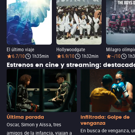
El último viaje
Hollywoodgate
6.7/10
1h35min
6.9/10
1h32min
--/10
1h3
Estrenos en cine y streaming: destaca
Última parada
Infiltrada: Golpe de
venganza
Oscar, Simon y Aïssa, tres
En busca de venganza, u
amigos de la infancia, viajan a