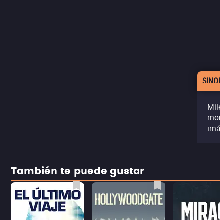
SINO
Mil
mom
imá
También te puede gustar