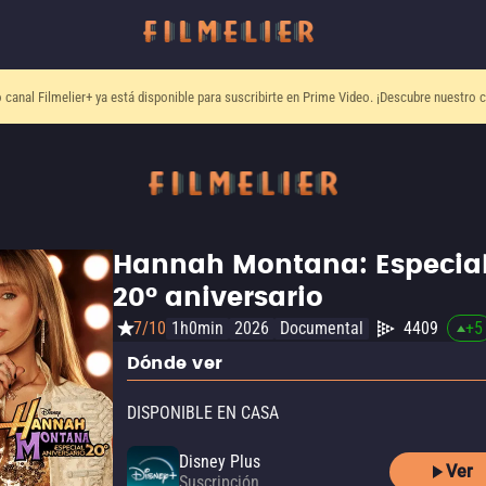
o canal
Filmelier+
ya está disponible para suscribirte en Prime Video.
¡Descubre nuestro c
Hannah Montana: Especia
20° aniversario
7/10
1h0min
2026
Documental
4409
+
5
Dónde ver
DISPONIBLE EN CASA
Disney Plus
Ver
Suscripción