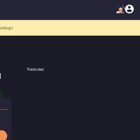
atálogo!
Publicidad
l