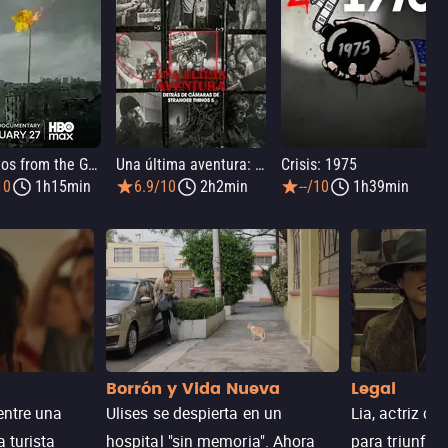
33 Photos from the Ghetto
Una última aventura: Detrás de cámaras de Stranger Things 5
Crisis: 1975
10
1h15min
6.9/10
2h2min
--/10
1h39min
Borrón y Vida Nueva
Legal
entre una
Ulises se despierta en un
Lia, actriz c
a turista
hospital "sin memoria". Ahora
para triunfar