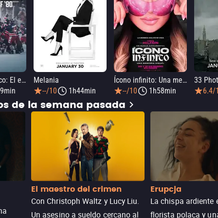
Milagro olímpico: El equipo de hockey sobre hielo de 1980
Melania
Ícono infinito: Una memoria visual
9min
--/10
1h44min
--/10
1h58min
6.4/
dos de la semana pasada
El maestro del crimen
Erupcja
Con Christoph Waltz y Lucy Liu.
La chispa ardiente 
na
Un asesino a sueldo cercano al
florista polaca y un