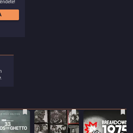
réndete!
A
n
.