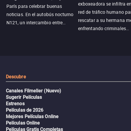
exboxeadora se infiltra e
París para celebrar buenas
red de tráfico humano pa
noticias. En el autobús nocturno
rescatar a su hermana m
N121, un intercambio entre
enfrentando criminales
pasajeros escala y la situación
despiadados, secretos
se descontrola, convirtiendo el
peligrosos y situaciones
viaje en un thriller urbano
extremas que ponen a pr
intenso.
resistencia.
Descubre
Canales Filmelier (Nuevo)
Sugerir Películas
Estrenos
Películas de 2026
Mejores Películas Online
Películas Online
Películas Gratis Completas