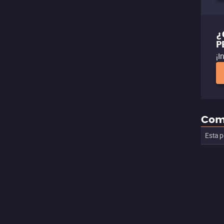
¿
P
¡I
Com
Esta p