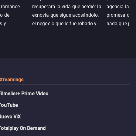
n romance
recuperará la vida que perdió: la
agencia la es
o de
exnovia que sigue acosándolo,
promesa de vi
s y
el negocio que le fue robado y la
nada que perd
.
casa de sus sueños; sin
Juana, argen
embargo, no todo es como lo
historia. Jun
recordaba.
sobrevivir, af
algo mejor.
Streamings
Filmelier+ Prime Video
YouTube
Nuevo ViX
Totalplay On Demand