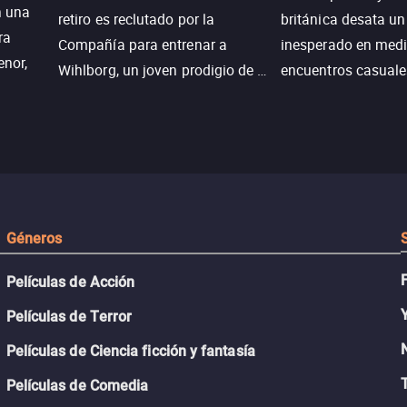
n una
retiro es reclutado por la
británica desata u
ra
Compañía para entrenar a
inesperado en medi
enor,
Wihlborg, un joven prodigio de la
encuentros casuale
Generación Z con grandes
momentos mágicos
habilidades y una actitud
desafiante.
ueba su
Géneros
Películas de Acción
Películas de Terror
Películas de Ciencia ficción y fantasía
Películas de Comedia