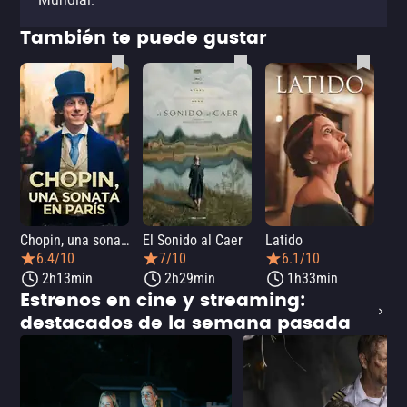
También te puede gustar
Chopin, una sonata en París
El Sonido al Caer
Latido
Ca
6.4/10
7/10
6.1/10
2h13min
2h29min
1h33min
Estrenos en cine y streaming:
destacados de la semana pasada