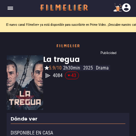
El nuevo canal
Filmelier+
ya está disponible para suscribirte en Prime Video.
¡Descubre nuestro ca
Publicidad
La tregua
5.9/10
2h30min
2025
Drama
4084
-43
Dónde ver
DISPONIBLE EN CASA