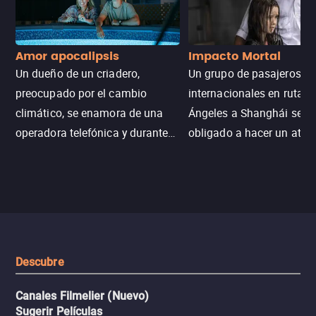
Amor apocalipsis
Impacto Mortal
Un dueño de un criadero,
Un grupo de pasajeros
preocupado por el cambio
internacionales en ruta d
climático, se enamora de una
Ángeles a Shanghái se v
operadora telefónica y durante
obligado a hacer un aterr
un desastre natural inicia una
emergencia en aguas inf
aventura romántica, bilingüe y
de tiburones. Ahora debe
llena de emoción para
trabajar juntos con la es
encontrarla.
de superar la vorágine de
tiburones atraídos por los
del avión.
Descubre
Canales Filmelier (Nuevo)
Sugerir Películas