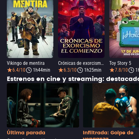
Vikingo de mentira
Crónicas de exorcismo: El comienzo
Toy Story 5
6.4/10
1h44min
6.3/10
1h25min
7.8/10
1
Estrenos en cine y streaming: destaca
Última parada
Infiltrada: Golpe de