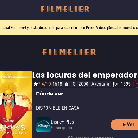
o canal
Filmelier+
ya está disponible para suscribirte en Prime Video.
¡Descubre nuestro c
Las locuras del emperador
7.4/10
1h18min
G
2000
Aventura
1595
Dónde ver
DISPONIBLE EN CASA
Disney Plus
Ver
Suscripción