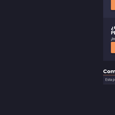
¿
P
¡I
Com
Esta p