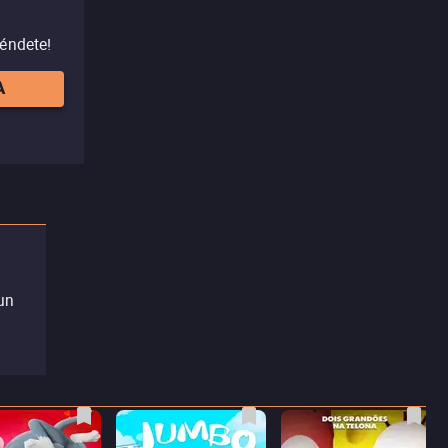
réndete!
A
un