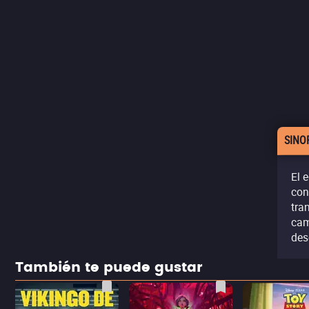
SINO
El 
con
tra
cam
des
También te puede gustar