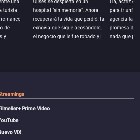
entre una
Ulises se despierta en un
Lia, actriz c
a turista
hospital "sin memoria". Ahora
para triunfar
n romance
recuperará la vida que perdió: la
agencia la es
o de
exnovia que sigue acosándolo,
promesa de vi
s y
el negocio que le fue robado y la
nada que perd
.
casa de sus sueños; sin
Juana, argen
embargo, no todo es como lo
historia. Jun
recordaba.
sobrevivir, af
algo mejor.
Streamings
Filmelier+ Prime Video
YouTube
Nuevo ViX