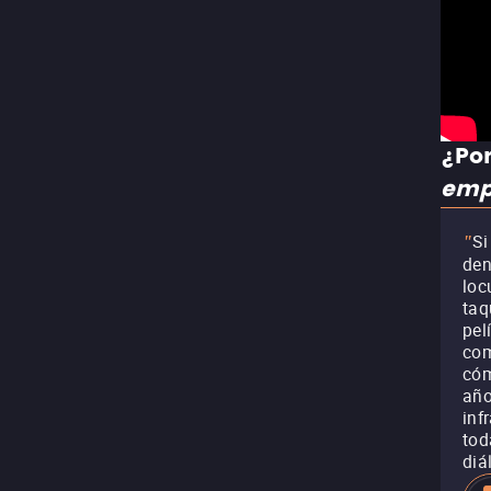
¿Por
emp
Si
"
den
loc
taq
pel
com
cóm
año
inf
tod
diá