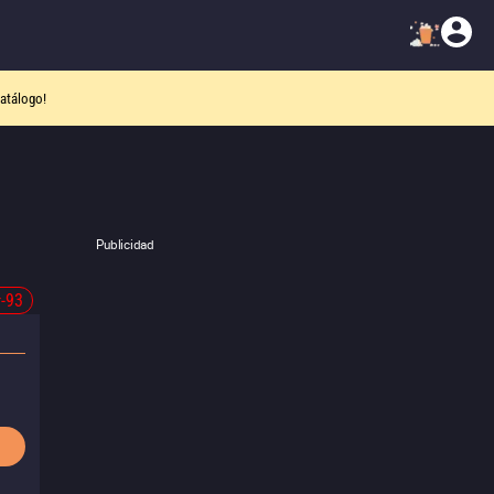
atálogo!
Publicidad
-93