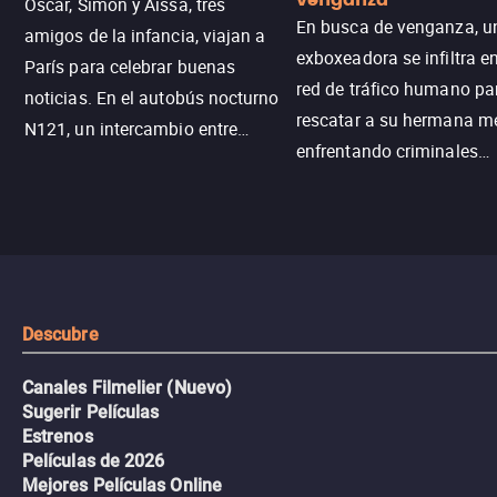
venganza
Oscar, Simon y Aïssa, tres
En busca de venganza, u
amigos de la infancia, viajan a
exboxeadora se infiltra e
París para celebrar buenas
red de tráfico humano pa
noticias. En el autobús nocturno
rescatar a su hermana m
N121, un intercambio entre
enfrentando criminales
pasajeros escala y la situación
despiadados, secretos
se descontrola, convirtiendo el
peligrosos y situaciones
viaje en un thriller urbano
extremas que ponen a pr
intenso.
resistencia.
Descubre
Canales Filmelier (Nuevo)
Sugerir Películas
Estrenos
Películas de 2026
Mejores Películas Online