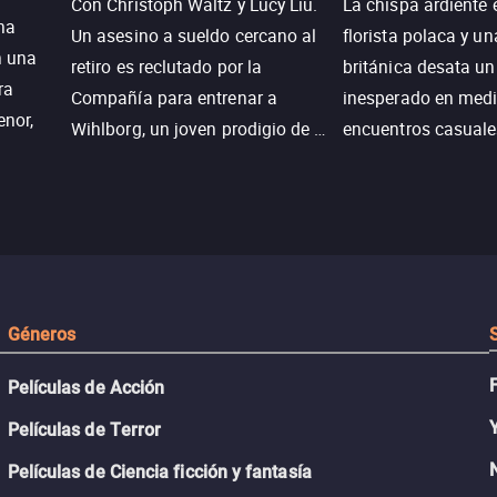
Con Christoph Waltz y Lucy Liu.
La chispa ardiente 
na
Un asesino a sueldo cercano al
florista polaca y un
n una
retiro es reclutado por la
británica desata u
ra
Compañía para entrenar a
inesperado en medi
enor,
Wihlborg, un joven prodigio de la
encuentros casuale
Generación Z con grandes
momentos mágicos
habilidades y una actitud
desafiante.
ueba su
Géneros
Películas de Acción
Películas de Terror
Películas de Ciencia ficción y fantasía