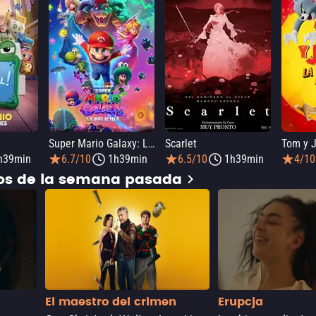
Super Mario Galaxy: La película
Scarlet
h39min
6.7/10
1h39min
6.5/10
1h39min
4/10
dos de la semana pasada
El maestro del crimen
Erupcja