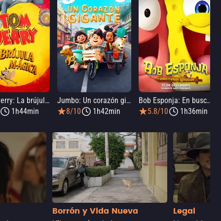
Tom y Jerry: La brújula mágica
Jumbo: Un corazón gigante
Bob Esponja: En busca de los pantalones cuadrados
1h44min
8/10
1h42min
5.8/10
1h36min
Borrón y Vida Nueva
Legal