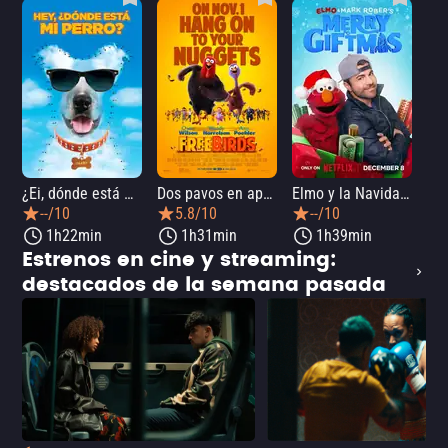
¿Ei, dónde está mi perro?
Dos pavos en apuros
Elmo y la Navidad mágica de Mark Rober
--/10
5.8/10
--/10
1h22min
1h31min
1h39min
Estrenos en cine y streaming:
destacados de la semana pasada