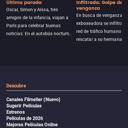
Última parada
Infiltrada: Golpe de
venganza
Oscar, Simon y Aïssa, tres
En busca de venganza, u
amigos de la infancia, viajan a
exboxeadora se infiltra e
París para celebrar buenas
red de tráfico humano pa
noticias. En el autobús nocturno
rescatar a su hermana m
N121, un intercambio entre
enfrentando criminales
pasajeros escala y la situación
despiadados, secretos
se descontrola, convirtiendo el
peligrosos y situaciones
viaje en un thriller urbano
extremas que ponen a pr
intenso.
resistencia.
Descubre
Canales Filmelier (Nuevo)
Sugerir Películas
Estrenos
Películas de 2026
Mejores Películas Online