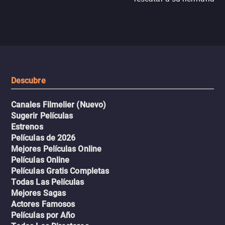
N121, un intercambio entre
enfrentando criminales
pasajeros escala y la situación
despiadados, secretos
se descontrola, convirtiendo el
peligrosos y situaciones
viaje en un thriller urbano
extremas que ponen a pr
intenso.
resistencia.
Descubre
Canales Filmelier (Nuevo)
Sugerir Películas
Estrenos
Películas de 2026
Mejores Películas Online
Películas Online
Películas Gratis Completas
Todas Las Películas
Mejores Sagas
Actores Famosos
Películas por Año