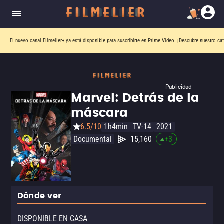
El nuevo canal
Filmelier+
ya está disponible para suscribirte en Prime Video.
¡Descubre nuestro ca
Publicidad
Marvel: Detrás de la
máscara
6.5/10
1h4min
TV-14
2021
Documental
15,160
+
3
Dónde ver
DISPONIBLE EN CASA