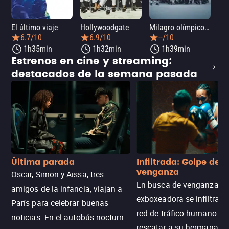
El último viaje
Hollywoodgate
Milagro olímpico: El equipo de hockey sobre hielo de 1980
Me
6.7/10
6.9/10
--/10
1h35min
1h32min
1h39min
Estrenos en cine y streaming:
destacados de la semana pasada
Última parada
Infiltrada: Golpe de
venganza
Oscar, Simon y Aïssa, tres
En busca de venganza, u
amigos de la infancia, viajan a
exboxeadora se infiltra e
París para celebrar buenas
red de tráfico humano pa
noticias. En el autobús nocturno
rescatar a su hermana m