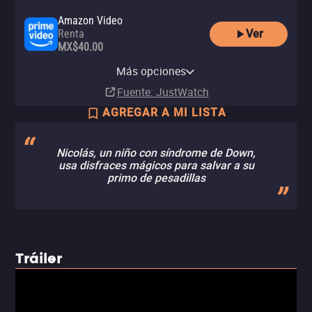
Amazon Video
Ver
Renta
MX$40.00
Apple TV Store
Renta
Más opciones
MX$50.00
Fuente
: JustWatch
AGREGAR A MI LISTA
Nicolás, un niño con síndrome de Down,
usa disfraces mágicos para salvar a su
primo de pesadillas
Tráiler