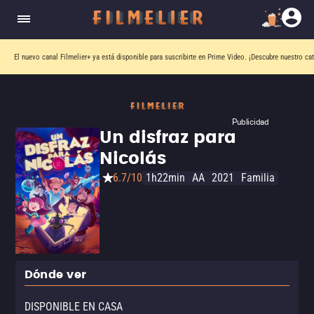
El nuevo canal
Filmelier+
ya está disponible para suscribirte en Prime Video.
¡Descubre nuestro ca
Publicidad
Un disfraz para
Nicolás
6.7/10
1h22min
AA
2021
Familia
Dónde ver
DISPONIBLE EN CASA