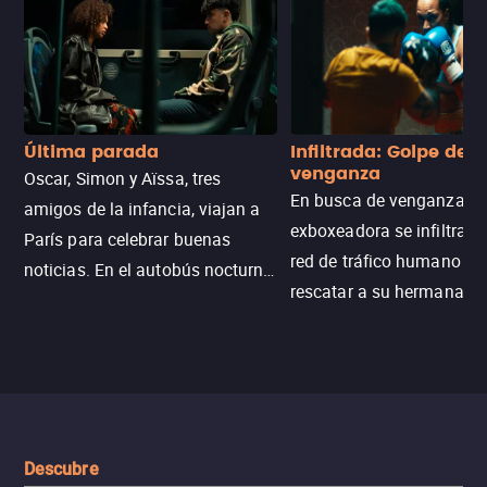
Última parada
Infiltrada: Golpe de
venganza
Oscar, Simon y Aïssa, tres
En busca de venganza, u
amigos de la infancia, viajan a
exboxeadora se infiltra e
París para celebrar buenas
red de tráfico humano pa
noticias. En el autobús nocturno
rescatar a su hermana m
N121, un intercambio entre
enfrentando criminales
pasajeros escala y la situación
despiadados, secretos
se descontrola, convirtiendo el
peligrosos y situaciones
viaje en un thriller urbano
extremas que ponen a pr
intenso.
resistencia.
Descubre