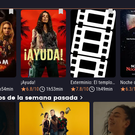
¡Ayuda!
Exterminio: El templo de huesos
h54min
6.8/10
1h53min
7.8/10
1h49min
6.3/
dos de la semana pasada