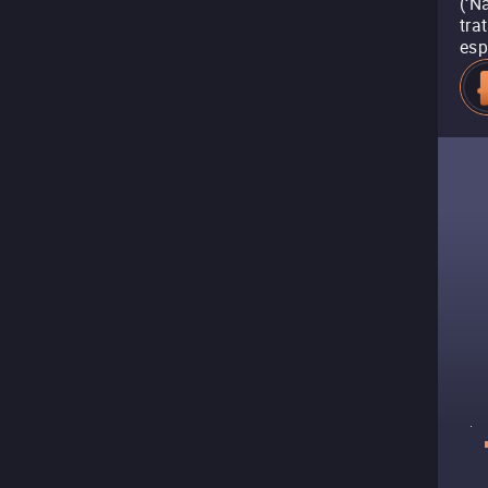
(‘N
tra
esp