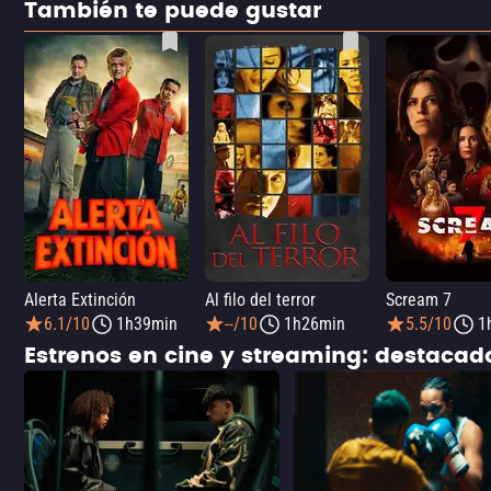
También te puede gustar
Alerta Extinción
Al filo del terror
Scream 7
6.1/10
1h39min
--/10
1h26min
5.5/10
1
Estrenos en cine y streaming: destaca