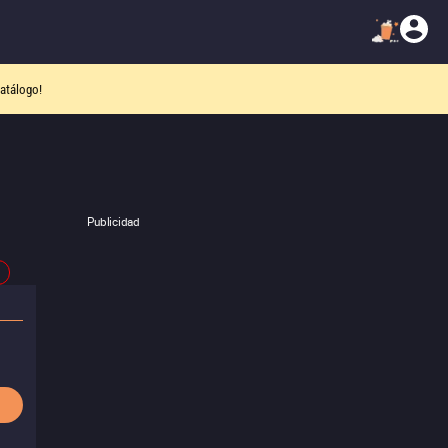
atálogo!
Publicidad
0