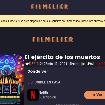
o canal
Filmelier+
ya está disponible para suscribirte en Prime Video.
¡Descubre nuestro c
El ejército de los muertos
5.8/10
2h28min
R
2021
Terror
4961
-2
Dónde ver
DISPONIBLE EN CASA
Netflix
Ver
Suscripción
Netflix Standard with Ads