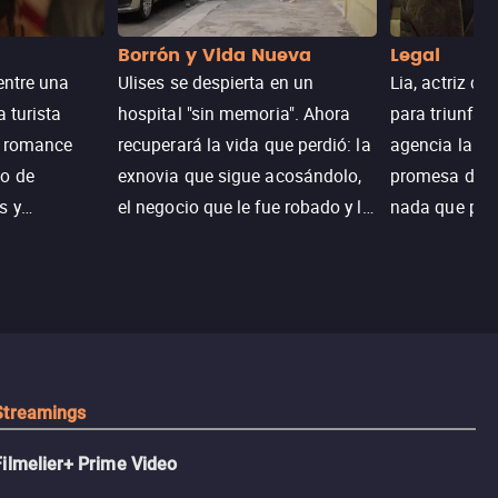
Borrón y Vida Nueva
Legal
entre una
Ulises se despierta en un
Lia, actriz c
a turista
hospital "sin memoria". Ahora
para triunfar
n romance
recuperará la vida que perdió: la
agencia la es
o de
exnovia que sigue acosándolo,
promesa de vi
s y
el negocio que le fue robado y la
nada que perd
.
casa de sus sueños; sin
Juana, argen
embargo, no todo es como lo
historia. Jun
recordaba.
sobrevivir, af
algo mejor.
Streamings
Filmelier+ Prime Video