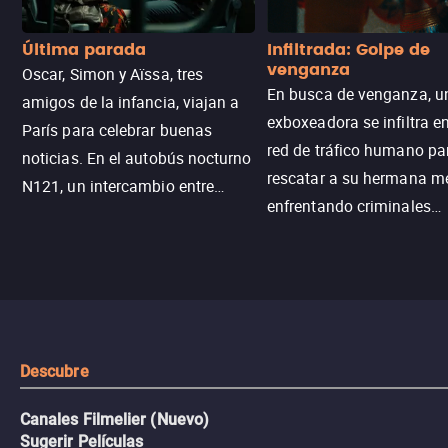
Última parada
Infiltrada: Golpe de
venganza
Oscar, Simon y Aïssa, tres
En busca de venganza, u
amigos de la infancia, viajan a
exboxeadora se infiltra e
París para celebrar buenas
red de tráfico humano pa
noticias. En el autobús nocturno
rescatar a su hermana m
N121, un intercambio entre
enfrentando criminales
pasajeros escala y la situación
despiadados, secretos
se descontrola, convirtiendo el
peligrosos y situaciones
viaje en un thriller urbano
extremas que ponen a pr
intenso.
resistencia.
Descubre
Canales Filmelier (Nuevo)
Sugerir Películas