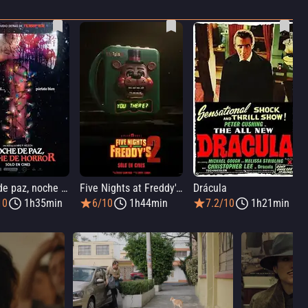
Noche de paz, noche de horror
Five Nights at Freddy's 2
Drácula
10
1h35min
6/10
1h44min
7.2/10
1h21min