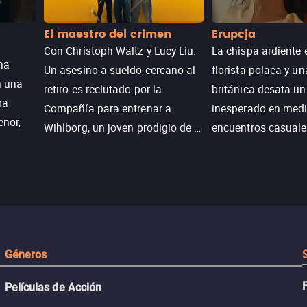
El maestro del crimen
Erupcja
Con Christoph Waltz y Lucy Liu.
La chispa ardiente 
na
Un asesino a sueldo cercano al
florista polaca y un
n una
retiro es reclutado por la
británica desata u
ra
Compañía para entrenar a
inesperado en medi
enor,
Wihlborg, un joven prodigio de la
encuentros casuale
Generación Z con grandes
momentos mágicos
habilidades y una actitud
desafiante.
ueba su
Géneros
Películas de Acción