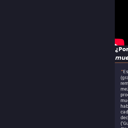
¿Por
mue
Es
"
(gr
rem
mez
pro
mue
hab
cad
dec
(‘G