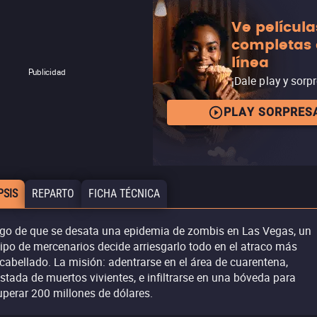
Ve película
completas
línea
Publicidad
¡Dale play y sorp
PLAY SORPRES
PSIS
REPARTO
FICHA TÉCNICA
go de que se desata una epidemia de zombis en Las Vegas, un
ipo de mercenarios decide arriesgarlo todo en el atraco más
cabellado. La misión: adentrarse en el área de cuarentena,
estada de muertos vivientes, e infiltrarse en una bóveda para
uperar 200 millones de dólares.