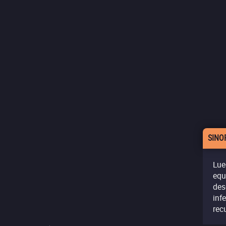
SINO
Lue
equ
des
inf
rec