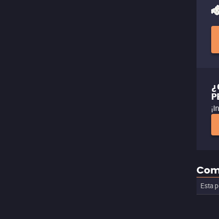
¿
P
¡I
Com
Esta p