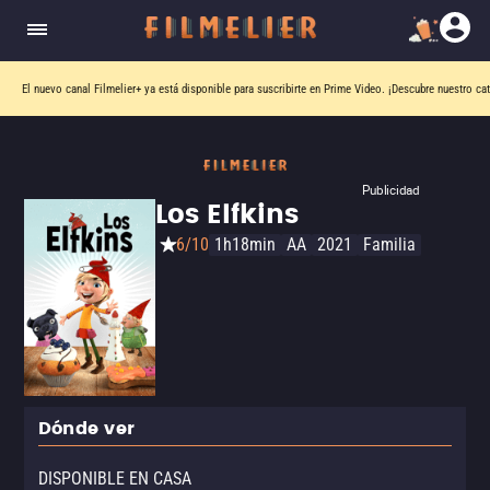
El nuevo canal
Filmelier+
ya está disponible para suscribirte en Prime Video.
¡Descubre nuestro ca
Publicidad
Los Elfkins
6/10
1h18min
AA
2021
Familia
Dónde ver
DISPONIBLE EN CASA