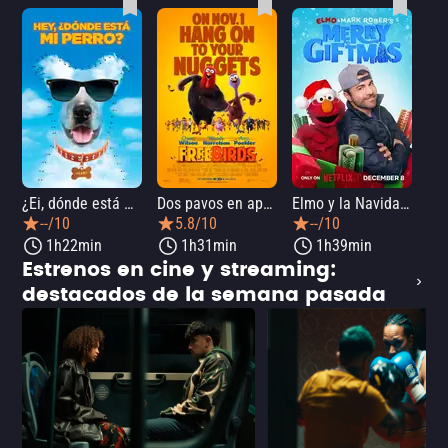
¿Ei, dónde está mi perro?
Dos pavos en apuros
Elmo y la Navidad mágica de Mark Rober
--/10
5.8/10
--/10
1h22min
1h31min
1h39min
Estrenos en cine y streaming:
destacados de la semana pasada