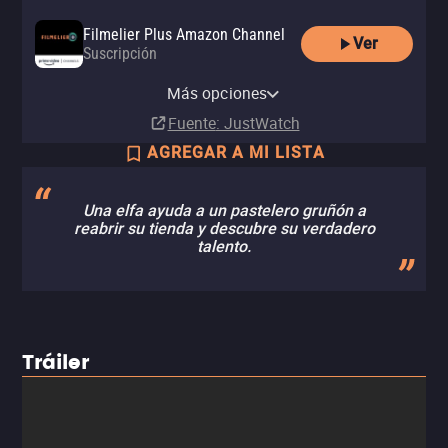
Filmelier Plus Amazon Channel
Ver
Suscripción
Amazon Video
Apple TV Store
Comprar
Comprar
Más opciones
MX$99.00
MX$99.00
Fuente
: JustWatch
AGREGAR A MI LISTA
Una elfa ayuda a un pastelero gruñón a
reabrir su tienda y descubre su verdadero
talento.
Tráiler