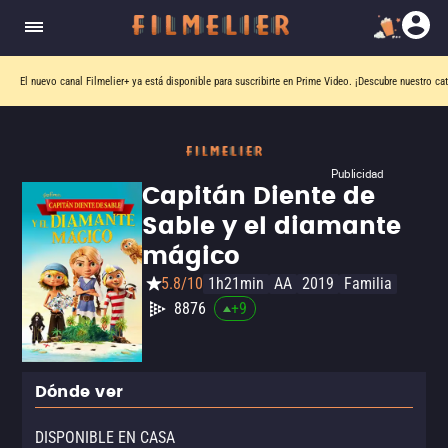
El nuevo canal
Filmelier+
ya está disponible para suscribirte en Prime Video.
¡Descubre nuestro ca
Publicidad
Capitán Diente de
Sable y el diamante
mágico
5.8/10
1h21min
AA
2019
Familia
8876
+
9
Dónde ver
DISPONIBLE EN CASA