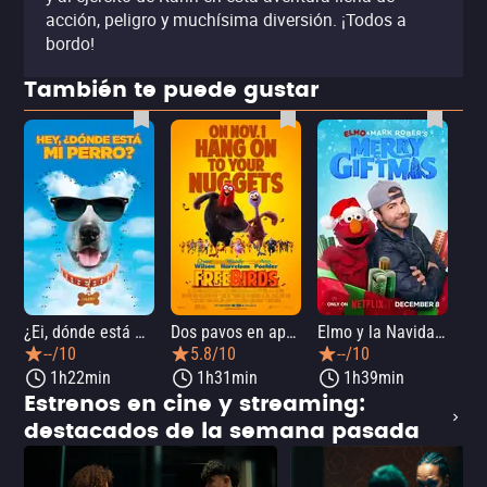
acción, peligro y muchísima diversión. ¡Todos a
bordo!
También te puede gustar
¿Ei, dónde está mi perro?
Dos pavos en apuros
Elmo y la Navidad mágica de Mark Rober
--/10
5.8/10
--/10
1h22min
1h31min
1h39min
Estrenos en cine y streaming:
destacados de la semana pasada