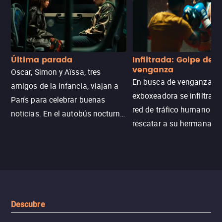
Última parada
Infiltrada: Golpe de
venganza
Oscar, Simon y Aïssa, tres
En busca de venganza, u
amigos de la infancia, viajan a
exboxeadora se infiltra e
París para celebrar buenas
red de tráfico humano pa
noticias. En el autobús nocturno
rescatar a su hermana m
N121, un intercambio entre
enfrentando criminales
pasajeros escala y la situación
despiadados, secretos
se descontrola, convirtiendo el
peligrosos y situaciones
viaje en un thriller urbano
extremas que ponen a pr
intenso.
resistencia.
Descubre