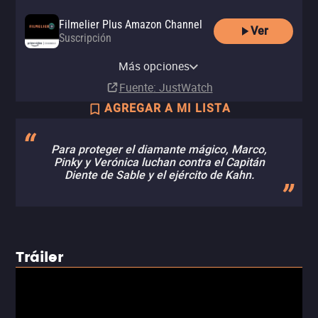
Filmelier Plus Amazon Channel
Ver
Suscripción
Amazon Video
Apple TV Store
Totalplay On Demand
YouTube
izzitv
Comprar
Comprar
Más opciones
Renta
Renta
Renta
MX$99.00
MX$99.00
Fuente
: JustWatch
AGREGAR A MI LISTA
Para proteger el diamante mágico, Marco,
Pinky y Verónica luchan contra el Capitán
Diente de Sable y el ejército de Kahn.
Tráiler