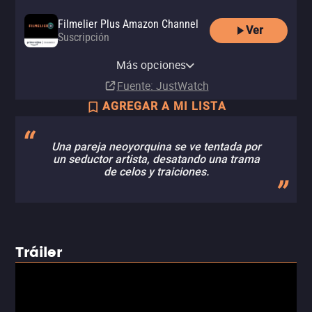
Filmelier Plus Amazon Channel
Ver
Suscripción
Amazon Video
Apple TV Store
Totalplay On Demand
Netflix
YouTube
izzitv
Comprar
Comprar
Más opciones
Renta
Suscripción
Renta
Renta
MX$99.00
MX$99.00
Fuente
: JustWatch
AGREGAR A MI LISTA
Una pareja neoyorquina se ve tentada por
un seductor artista, desatando una trama
de celos y traiciones.
Tráiler