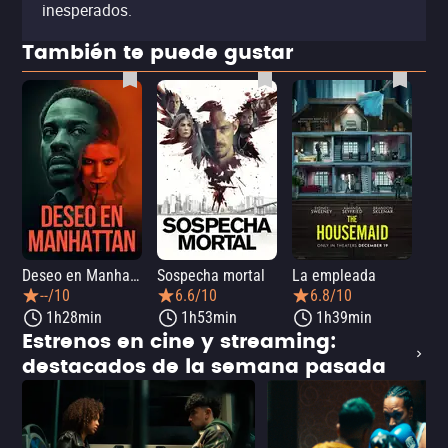
inesperados.
También te puede gustar
Deseo en Manhattan
Sospecha mortal
La empleada
La 
--/10
6.6/10
6.8/10
1h28min
1h53min
1h39min
Estrenos en cine y streaming:
destacados de la semana pasada