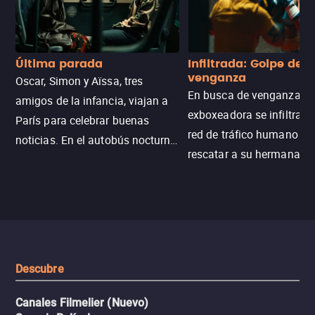
Última parada
Infiltrada: Golpe de
venganza
Oscar, Simon y Aïssa, tres
En busca de venganza, u
amigos de la infancia, viajan a
exboxeadora se infiltra e
París para celebrar buenas
red de tráfico humano pa
noticias. En el autobús nocturno
rescatar a su hermana m
N121, un intercambio entre
enfrentando criminales
pasajeros escala y la situación
despiadados, secretos
se descontrola, convirtiendo el
peligrosos y situaciones
viaje en un thriller urbano
extremas que ponen a pr
intenso.
resistencia.
Descubre
Canales Filmelier (Nuevo)