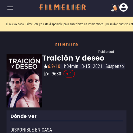
El nuevo canal
Filmelier+
ya está disponible para suscribirte en Prime Video.
¡Descubre nuestro ca
Publicidad
Traición y deseo
6.9/10
1h34min
B-15
2021
Suspenso
9630
-1
Dónde ver
DISPONIBLE EN CASA