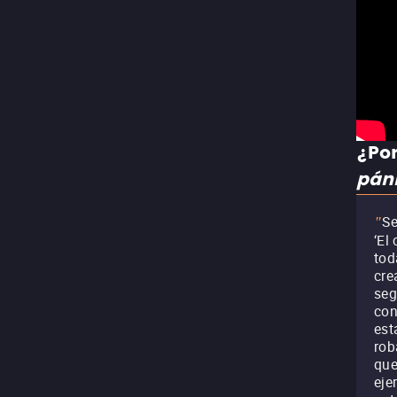
¿Por
pán
Se
"
‘El
tod
cre
seg
con
est
rob
que
eje