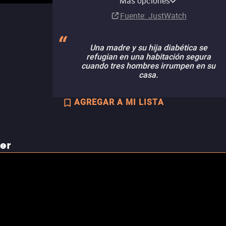
Más opciones
Comprar
Renta
Renta
Comprar
Suscripción
MX$149.00
MX$99.00
Fuente
: JustWatch
Una madre y su hija diabética se
refugian en una habitación segura
cuando tres hombres irrumpen en su
casa.
AGREGAR A MI LISTA
ler