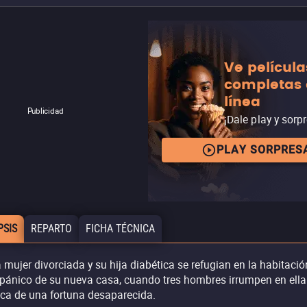
Ve película
completas
línea
Publicidad
¡Dale play y sorp
PLAY SORPRES
PSIS
REPARTO
FICHA TÉCNICA
 mujer divorciada y su hija diabética se refugian en la habitació
 pánico de su nueva casa, cuando tres hombres irrumpen en ella
ca de una fortuna desaparecida.