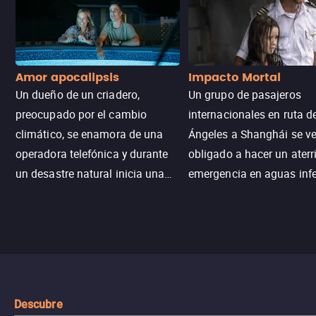
Amor apocalipsis
Impacto Mortal
Un dueño de un criadero,
Un grupo de pasajeros
preocupado por el cambio
internacionales en ruta d
climático, se enamora de una
Ángeles a Shanghái se v
operadora telefónica y durante
obligado a hacer un aterr
un desastre natural inicia una
emergencia en aguas inf
aventura romántica, bilingüe y
de tiburones. Ahora debe
llena de emoción para
trabajar juntos con la es
encontrarla.
de superar la vorágine de
tiburones atraídos por los
del avión.
Descubre