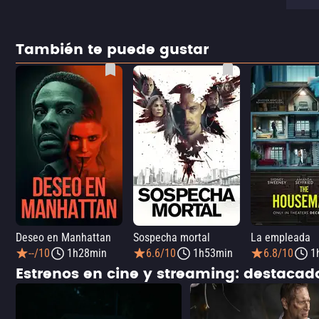
También te puede gustar
Deseo en Manhattan
Sospecha mortal
La empleada
--/10
1h28min
6.6/10
1h53min
6.8/10
1
Estrenos en cine y streaming: destaca