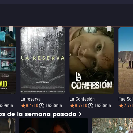
La reserva
La Confesión
Fue Sol
h39min
8.4/10
1h33min
8.7/10
1h33min
7.7/
dos de la semana pasada