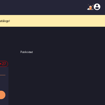
atálogo!
Publicidad
-27