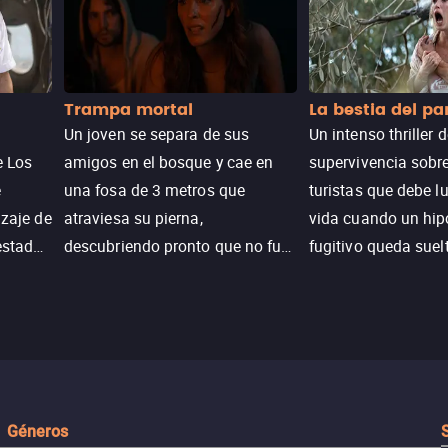
Trampa mortal
La bestia del p
Un joven se separa de sus
Un intenso thriller 
e Los
amigos en el bosque y cae en
supervivencia sobr
e
una fosa de 3 metros que
turistas que debe l
izaje de
atraviesa su pierna,
vida cuando un hi
estadas
descubriendo pronto que no fue
fugitivo queda suel
n
un accidente. Su lucha por
pantanos de Luisia
peranza
sobrevivir revela secretos y
peligro inminente.
 restos
Géneros