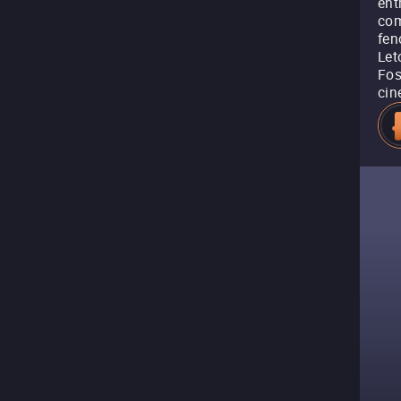
ent
com
fen
Let
Fos
cin