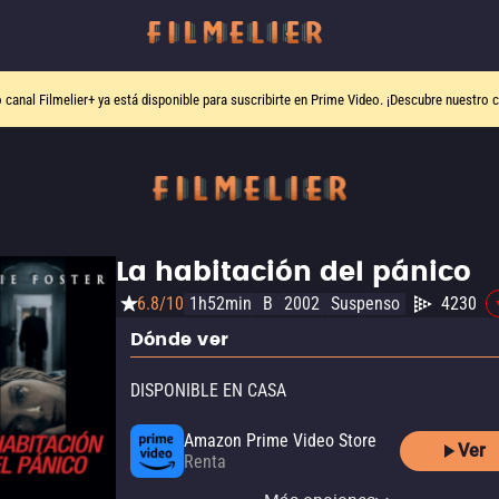
o canal
Filmelier+
ya está disponible para suscribirte en Prime Video.
¡Descubre nuestro c
La habitación del pánico
6.8/10
1h52min
B
2002
Suspenso
4230
Dónde ver
DISPONIBLE EN CASA
Amazon Prime Video Store
Ver
Renta
Apple TV Store
YouTube
izzitv
Claro video
HBO Max