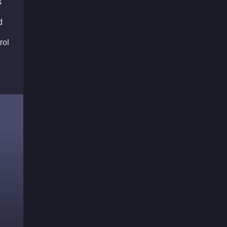
s
d
rol