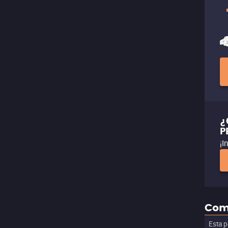
¿
P
¡I
Com
Esta p