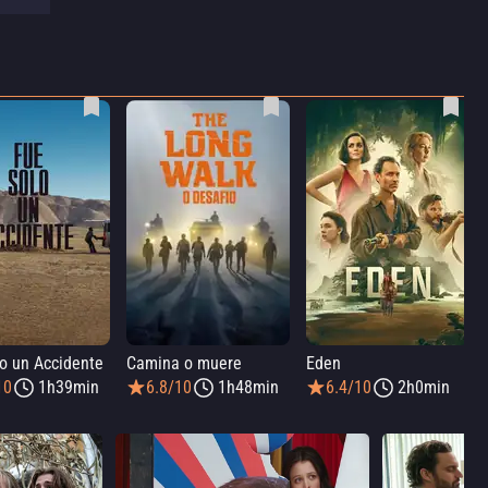
o un Accidente
Camina o muere
Eden
10
1h39min
6.8/10
1h48min
6.4/10
2h0min