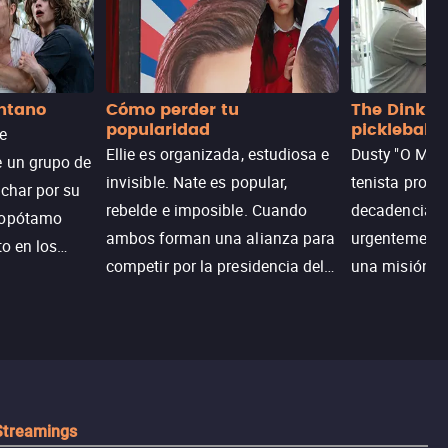
antano
Cómo perder tu
The Dink: p
popularidad
pickleball
de
Ellie es organizada, estudiosa e
Dusty "O Mart
e un grupo de
invisible. Nate es popular,
tenista profe
uchar por su
rebelde e imposible. Cuando
decadencia, n
popótamo
ambos forman una alianza para
urgentemente 
to en los
competir por la presidencia del
una misión pa
na.
colegio, el plan era simple…
country club 
hasta que el corazón decidió
ganar el resp
complicarlo todo.
Dusty rompe 
hace lo impen
pickleball.
Streamings