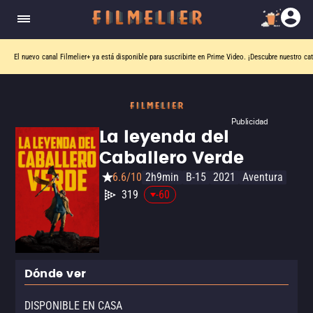
El nuevo canal
Filmelier+
ya está disponible para suscribirte en Prime Video.
¡Descubre nuestro ca
Publicidad
La leyenda del
Caballero Verde
6.6/10
2h9min
B-15
2021
Aventura
319
-60
Dónde ver
DISPONIBLE EN CASA