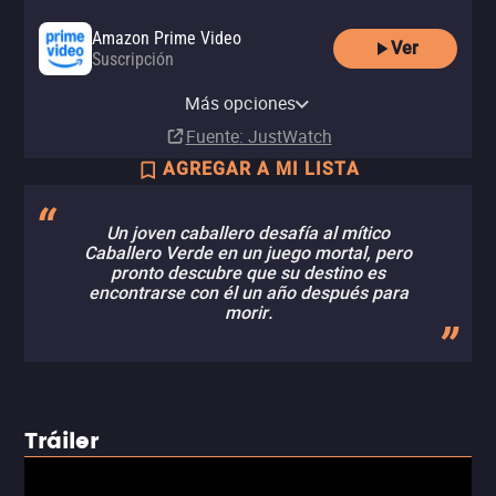
Amazon Prime Video
Ver
Suscripción
Amazon Video
Apple TV Store
Claro video
Amazon Prime Video with Ads
HBO Max
HBO Max Amazon Channel
Renta
Comprar
Comprar
Más opciones
Suscripción
Suscripción
Suscripción
MX$50.00
MX$99.00
MX$99.00
Fuente
: JustWatch
AGREGAR A MI LISTA
Un joven caballero desafía al mítico
Caballero Verde en un juego mortal, pero
pronto descubre que su destino es
encontrarse con él un año después para
morir.
Tráiler