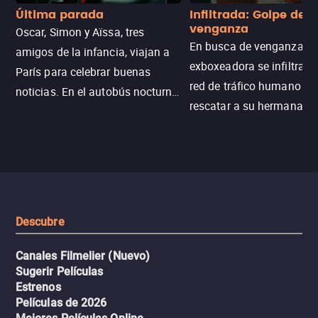
Última parada
Infiltrada: Golpe de
venganza
Oscar, Simon y Aïssa, tres
En busca de venganza, u
amigos de la infancia, viajan a
exboxeadora se infiltra e
París para celebrar buenas
red de tráfico humano pa
noticias. En el autobús nocturno
rescatar a su hermana m
N121, un intercambio entre
enfrentando criminales
pasajeros escala y la situación
despiadados, secretos
se descontrola, convirtiendo el
peligrosos y situaciones
viaje en un thriller urbano
extremas que ponen a pr
intenso.
resistencia.
Descubre
Canales Filmelier (Nuevo)
Sugerir Películas
Estrenos
Películas de 2026