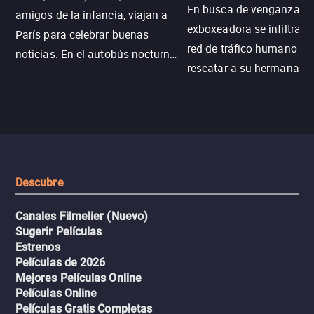
En busca de venganza, u
amigos de la infancia, viajan a
exboxeadora se infiltra e
París para celebrar buenas
red de tráfico humano pa
noticias. En el autobús nocturno
rescatar a su hermana m
N121, un intercambio entre
enfrentando criminales
pasajeros escala y la situación
despiadados, secretos
se descontrola, convirtiendo el
peligrosos y situaciones
viaje en un thriller urbano
extremas que ponen a pr
intenso.
resistencia.
Descubre
Canales Filmelier (Nuevo)
Sugerir Películas
Estrenos
Películas de 2026
Mejores Películas Online
Películas Online
Películas Gratis Completas