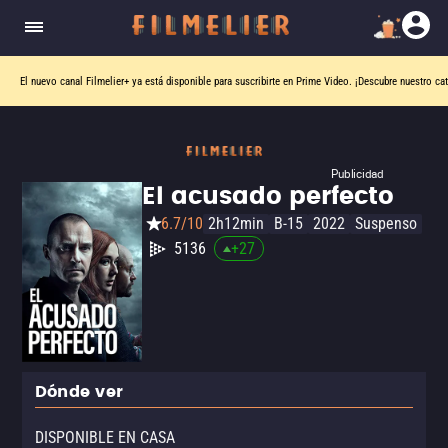
El nuevo canal
Filmelier+
ya está disponible para suscribirte en Prime Video.
¡Descubre nuestro ca
Publicidad
El acusado perfecto
6.7/10
2h12min
B-15
2022
Suspenso
5136
+
27
Dónde ver
DISPONIBLE EN CASA