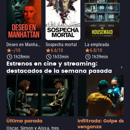
Deseo en Manhattan
Sospecha mortal
La empleada
La 
--/10
6.6/10
6.8/10
1h28min
1h53min
1h39min
Estrenos en cine y streaming:
destacados de la semana pasada
Última parada
Infiltrada: Golpe de
venganza
Oscar, Simon y Aïssa, tres