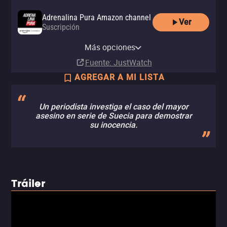
Adrenalina Pura Amazon channel
Ver
Suscripción
Adrenalina Pura Apple TV
Amazon Video
Apple TV Store
YouTube
izzitv
channel
Comprar
Comprar
Más opciones
Renta
Renta
Suscripción
MX$99.00
MX$99.00
Fuente
: JustWatch
AGREGAR A MI LISTA
Un periodista investiga el caso del mayor
asesino en serie de Suecia para demostrar
su inocencia.
Tráiler