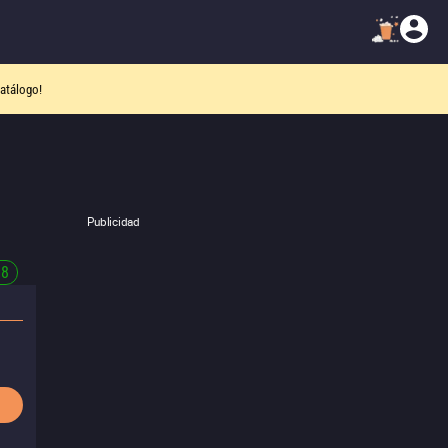
atálogo!
Publicidad
38