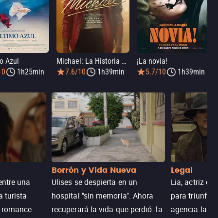
o Azul
Michael: La Historia De Michael Jackson
¡La novia!
10
1h25min
7.6/10
1h39min
5.7/10
1h39min
Borrón y Vida Nueva
Legal
entre una
Ulises se despierta en un
Lia, actriz c
a turista
hospital "sin memoria". Ahora
para triunfar
n romance
recuperará la vida que perdió: la
agencia la es