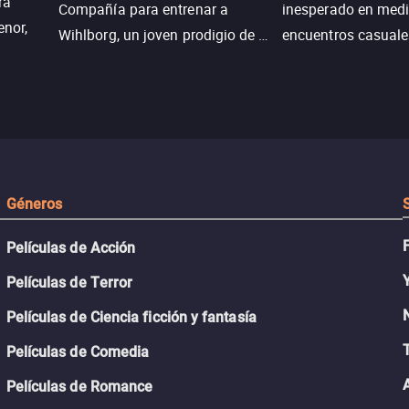
ra
Compañía para entrenar a
inesperado en medi
enor,
Wihlborg, un joven prodigio de la
encuentros casuale
Generación Z con grandes
momentos mágicos
habilidades y una actitud
desafiante.
ueba su
Géneros
Películas de Acción
Películas de Terror
Películas de Ciencia ficción y fantasía
Películas de Comedia
Películas de Romance