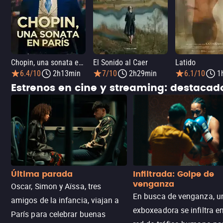
Chopin, una sonata en París
El Sonido al Caer
Latido
6.4/10
2h13min
7/10
2h29min
6.1/10
1
Estrenos en cine y streaming: destaca
Última parada
Infiltrada: Golpe de
venganza
Oscar, Simon y Aïssa, tres
En busca de venganza, u
amigos de la infancia, viajan a
exboxeadora se infiltra e
París para celebrar buenas