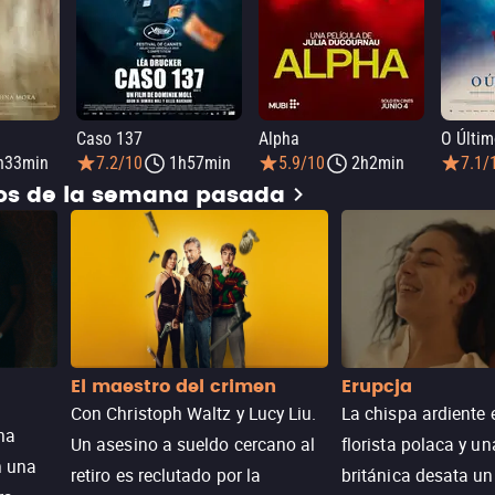
Caso 137
Alpha
O Últim
h33min
7.2/10
1h57min
5.9/10
2h2min
7.1/
dos de la semana pasada
El maestro del crimen
Erupcja
Con Christoph Waltz y Lucy Liu.
La chispa ardiente 
na
Un asesino a sueldo cercano al
florista polaca y un
n una
retiro es reclutado por la
británica desata u