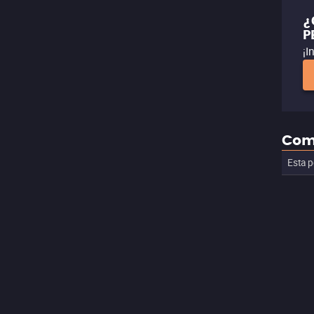
¿
P
¡I
Com
Esta p