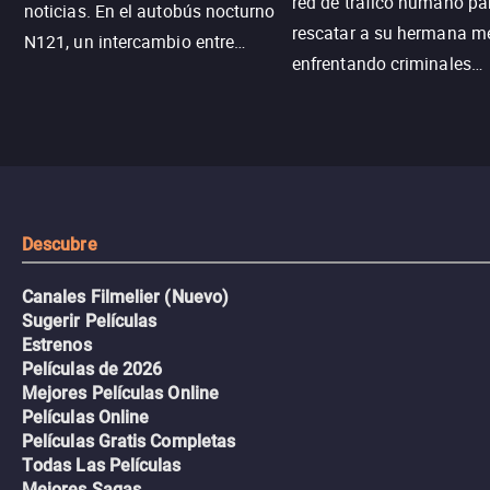
red de tráfico humano pa
noticias. En el autobús nocturno
rescatar a su hermana m
N121, un intercambio entre
enfrentando criminales
pasajeros escala y la situación
despiadados, secretos
se descontrola, convirtiendo el
peligrosos y situaciones
viaje en un thriller urbano
extremas que ponen a pr
intenso.
resistencia.
Descubre
Canales Filmelier (Nuevo)
Sugerir Películas
Estrenos
Películas de 2026
Mejores Películas Online
Películas Online
Películas Gratis Completas
Todas Las Películas
Mejores Sagas