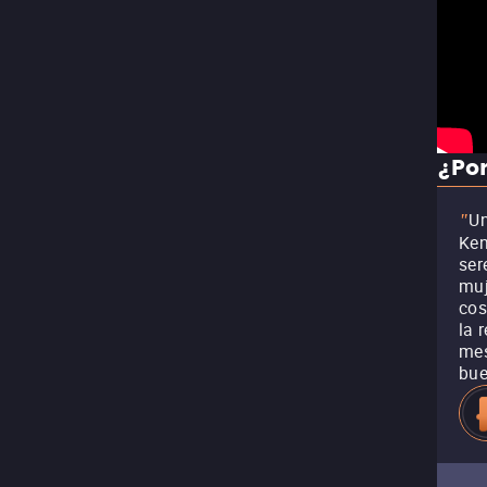
¿Por
Un
"
Ken
ser
muj
cos
la 
mes
bue