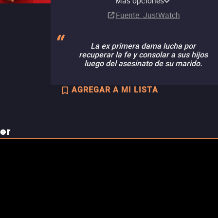
Más opciones
Renta
Renta
Suscripción
MX$40.00
Fuente
: JustWatch
La ex primera dama lucha por
recuperar la fe y consolar a sus hijos
luego del asesinato de su marido.
AGREGAR A MI LISTA
ler