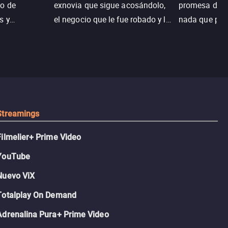
o de
exnovia que sigue acosándolo,
promesa de vi
s y
el negocio que le fue robado y la
nada que perd
.
casa de sus sueños; sin
Juana, argen
embargo, no todo es como lo
historia. Jun
recordaba.
sobrevivir, af
algo mejor.
Streamings
Filmelier+ Prime Video
YouTube
Nuevo ViX
Totalplay On Demand
Adrenalina Pura+ Prime Video