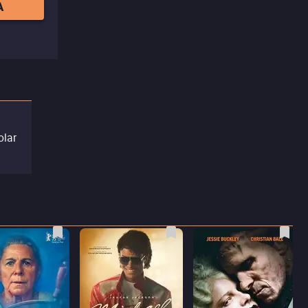
A
olar