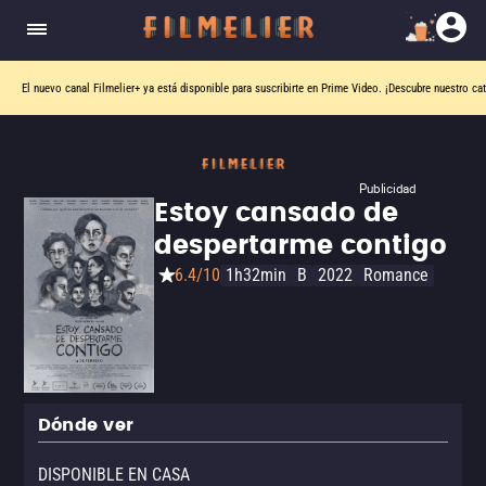
El nuevo canal
Filmelier+
ya está disponible para suscribirte en Prime Video.
¡Descubre nuestro ca
Publicidad
Estoy cansado de
despertarme contigo
6.4/10
1h32min
B
2022
Romance
Dónde ver
DISPONIBLE EN CASA