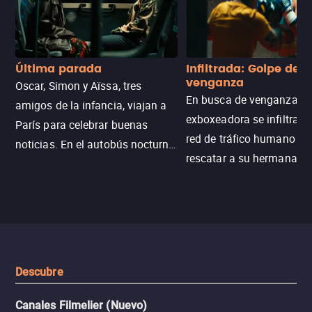
Última parada
Infiltrada: Golpe de
venganza
Oscar, Simon y Aïssa, tres
En busca de venganza, u
amigos de la infancia, viajan a
exboxeadora se infiltra e
París para celebrar buenas
red de tráfico humano pa
noticias. En el autobús nocturno
rescatar a su hermana m
N121, un intercambio entre
enfrentando criminales
pasajeros escala y la situación
despiadados, secretos
se descontrola, convirtiendo el
peligrosos y situaciones
viaje en un thriller urbano
extremas que ponen a pr
intenso.
resistencia.
Descubre
Canales Filmelier (Nuevo)