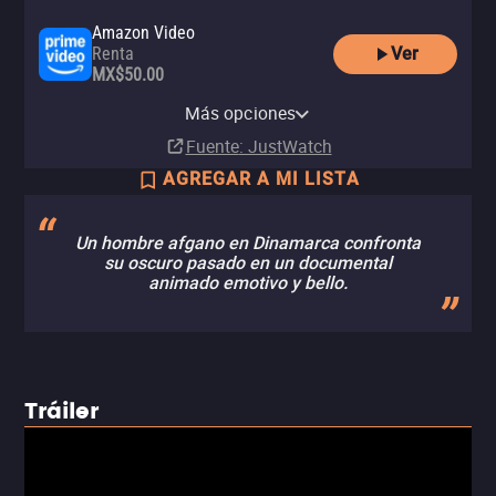
Amazon Video
Ver
Renta
MX$50.00
Apple TV Store
YouTube
izzitv
Clarovideo
Renta
Más opciones
Renta
Renta
Renta
MX$60.00
Fuente
: JustWatch
AGREGAR A MI LISTA
Un hombre afgano en Dinamarca confronta
su oscuro pasado en un documental
animado emotivo y bello.
Tráiler