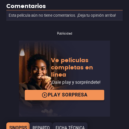
Comentarios
Esta película aún no tiene comentarios. ¡Deja tu opinión arriba!
Publicidad
Ve películas
completas en
línea
¡Dale play y sorpréndete!
PLAY SORPRESA
SINOPSIS
REPARTO
FICHA TÉCNICA