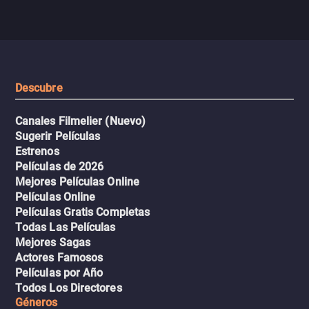
pasajeros escala y la situación
despiadados, secretos
se descontrola, convirtiendo el
peligrosos y situaciones
viaje en un thriller urbano
extremas que ponen a pr
intenso.
resistencia.
Descubre
Canales Filmelier (Nuevo)
Sugerir Películas
Estrenos
Películas de 2026
Mejores Películas Online
Películas Online
Películas Gratis Completas
Todas Las Películas
Mejores Sagas
Actores Famosos
Películas por Año
Todos Los Directores
Géneros