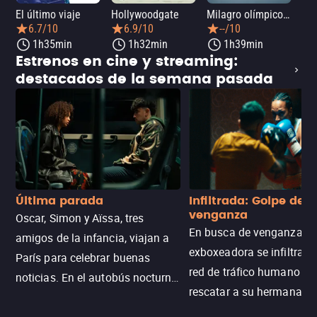
El último viaje
Hollywoodgate
Milagro olímpico: El equipo de hockey sobre hielo de 1980
Me
6.7/10
6.9/10
--/10
1h35min
1h32min
1h39min
Estrenos en cine y streaming:
destacados de la semana pasada
Última parada
Infiltrada: Golpe de
venganza
Oscar, Simon y Aïssa, tres
En busca de venganza, u
amigos de la infancia, viajan a
exboxeadora se infiltra e
París para celebrar buenas
red de tráfico humano pa
noticias. En el autobús nocturno
rescatar a su hermana m
N121, un intercambio entre
enfrentando criminales