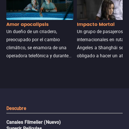
Amor apocalipsis
Impacto Mortal
Un dueño de un criadero,
Un grupo de pasajeros
preocupado por el cambio
internacionales en ruta d
climático, se enamora de una
Ángeles a Shanghái se v
operadora telefónica y durante
obligado a hacer un aterr
un desastre natural inicia una
emergencia en aguas inf
aventura romántica, bilingüe y
de tiburones. Ahora debe
llena de emoción para
trabajar juntos con la es
encontrarla.
de superar la vorágine de
tiburones atraídos por los
del avión.
Descubre
Canales Filmelier (Nuevo)
Sugerir Películas