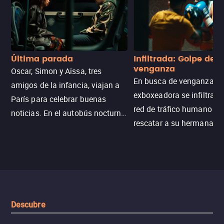
Última parada
Infiltrada: Golpe de
venganza
Oscar, Simon y Aïssa, tres
En busca de venganza, u
amigos de la infancia, viajan a
exboxeadora se infiltra e
París para celebrar buenas
red de tráfico humano pa
noticias. En el autobús nocturno
rescatar a su hermana m
N121, un intercambio entre
enfrentando criminales
pasajeros escala y la situación
despiadados, secretos
se descontrola, convirtiendo el
peligrosos y situaciones
viaje en un thriller urbano
extremas que ponen a pr
intenso.
resistencia.
Descubre