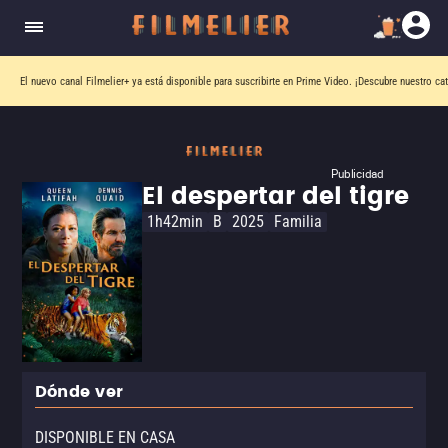
El nuevo canal
Filmelier+
ya está disponible para suscribirte en Prime Video.
¡Descubre nuestro ca
Publicidad
El despertar del tigre
1h42min
B
2025
Familia
Dónde ver
DISPONIBLE EN CASA