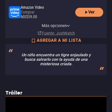
Amazon Video
Ver
Comprar
MX$59.00
Apple TV Store
YouTube
izzitv
Renta
Más opciones
Renta
Renta
MX$60.00
Fuente
: JustWatch
AGREGAR A MI LISTA
Un niño encuentra un tigre enjaulado y
busca salvarlo con la ayuda de una
misteriosa criada.
Tráiler