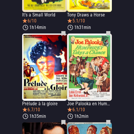
It's a Small World
Tony Draws a Horse
6/10
5.1/10
1h14min
1h31min
Prélude à la gloire
Joe Palooka en Humphrey hace una jugada
6.7/10
6.1/10
1h35min
1h2min