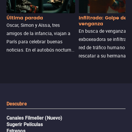
Última parada
Infiltrada: Golpe de
venganza
Oscar, Simon y Aïssa, tres
En busca de venganza, u
amigos de la infancia, viajan a
exboxeadora se infiltra e
París para celebrar buenas
red de tráfico humano pa
noticias. En el autobús nocturno
rescatar a su hermana m
N121, un intercambio entre
enfrentando criminales
pasajeros escala y la situación
despiadados, secretos
se descontrola, convirtiendo el
peligrosos y situaciones
viaje en un thriller urbano
extremas que ponen a pr
intenso.
resistencia.
Descubre
Canales Filmelier (Nuevo)
Sugerir Películas
Estrenos