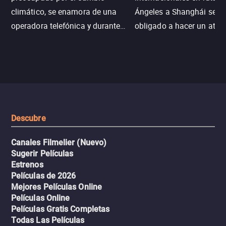
climático, se enamora de una
Ángeles a Shanghái se v
operadora telefónica y durante
obligado a hacer un aterr
un desastre natural inicia una
emergencia en aguas inf
aventura romántica, bilingüe y
de tiburones. Ahora debe
llena de emoción para
trabajar juntos con la es
encontrarla.
de superar la vorágine de
tiburones atraídos por los
del avión.
Descubre
Canales Filmelier (Nuevo)
Sugerir Películas
Estrenos
Películas de 2026
Mejores Películas Online
Películas Online
Películas Gratis Completas
Todas Las Películas