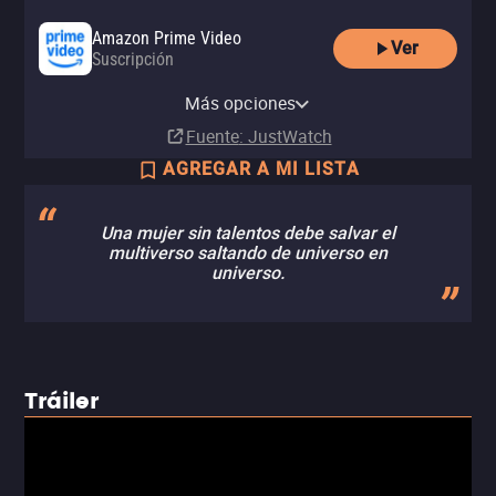
Amazon Prime Video
Ver
Suscripción
Amazon Video
Apple TV Store
Claro video
Amazon Prime Video with Ads
HBO Max
HBO Max Amazon Channel
Comprar
Comprar
Renta
Más opciones
Suscripción
Suscripción
Suscripción
MX$99.00
MX$99.00
MX$40.00
Fuente
: JustWatch
AGREGAR A MI LISTA
Una mujer sin talentos debe salvar el
multiverso saltando de universo en
universo.
Tráiler