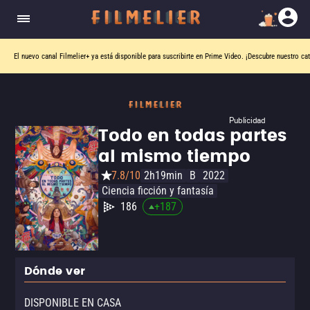
El nuevo canal
Filmelier+
ya está disponible para suscribirte en Prime Video.
¡Descubre nuestro ca
Publicidad
Todo en todas partes
al mismo tiempo
7.8/10
2h19min
B
2022
Ciencia ficción y fantasía
186
+
187
Dónde ver
DISPONIBLE EN CASA