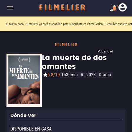
El nuevo canal
Filmelier+
ya está disponible para suscribirte en Prime Video.
¡Descubre nuestro ca
Publicidad
La muerte de dos
amantes
6.8/10
1h39min
R
2023
Drama
Dónde ver
DISPONIBLE EN CASA