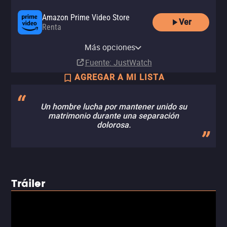
Amazon Prime Video Store
Ver
Renta
Apple TV (iTunes)
izzitv
Más opciones
Renta
Renta
Fuente
: JustWatch
AGREGAR A MI LISTA
Un hombre lucha por mantener unido su
matrimonio durante una separación
dolorosa.
Tráiler