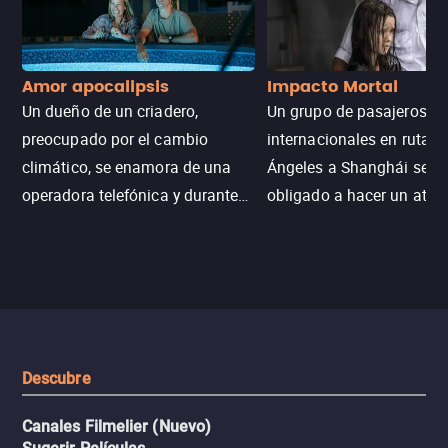
Amor apocalipsis
Impacto Mortal
Un dueño de un criadero,
Un grupo de pasajeros
preocupado por el cambio
internacionales en ruta d
climático, se enamora de una
Ángeles a Shanghái se v
operadora telefónica y durante
obligado a hacer un aterr
un desastre natural inicia una
emergencia en aguas inf
aventura romántica, bilingüe y
de tiburones. Ahora debe
llena de emoción para
trabajar juntos con la es
encontrarla.
de superar la vorágine de
tiburones atraídos por los
del avión.
Descubre
Canales Filmelier (Nuevo)