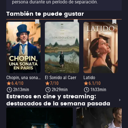
persona durante un período de separación.
También te puede gustar
Chopin, una sonata en París
El Sonido al Caer
Latido
Ca
6.4/10
7/10
6.1/10
2h13min
2h29min
1h33min
Estrenos en cine y streaming:
destacados de la semana pasada