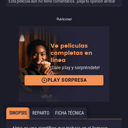
Esta película aún no tiene comentarios. ¡Deja tu opinión arriba!
Publicidad
Ve películas
completas en
línea
¡Dale play y sorpréndete!
PLAY SORPRESA
SINOPSIS
REPARTO
FICHA TÉCNICA