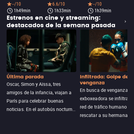
--/10
6.6/10
--/10
1h49min
1h33min
1h39min
Estrenos en cine y streaming:
destacados de la semana pasada
Última parada
Infiltrada: Golpe de
venganza
Oscar, Simon y Aïssa, tres
En busca de venganza, u
amigos de la infancia, viajan a
exboxeadora se infiltra e
París para celebrar buenas
red de tráfico humano pa
noticias. En el autobús nocturno
rescatar a su hermana m
N121, un intercambio entre
enfrentando criminales
pasajeros escala y la situación
despiadados, secretos