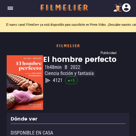
El nuevo canal
Filmelier+
ya está disponible para suscribirte en Prime Video.
¡Descubre nuestro ca
Publicidad
El hombre perfecto
1h48min
B
2022
Ciencia ficción y fantasía
4121
+
6
Dónde ver
DISPONIBLE EN CASA