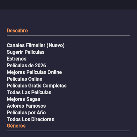
se descontrola, convirtiendo el
peligrosos y situaciones
viaje en un thriller urbano
extremas que ponen a pr
intenso.
resistencia.
Descubre
Canales Filmelier (Nuevo)
Sugerir Películas
Estrenos
Películas de 2026
Mejores Películas Online
Películas Online
Películas Gratis Completas
Todas Las Películas
Mejores Sagas
Actores Famosos
Películas por Año
Todos Los Directores
Géneros