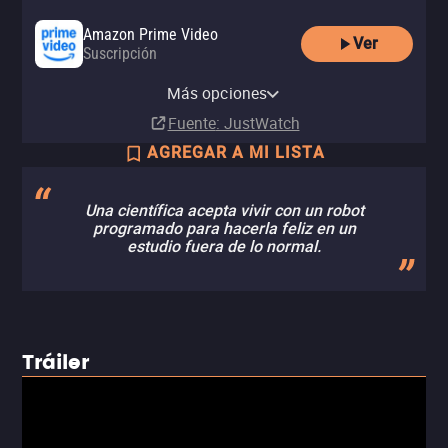
Amazon Prime Video
Ver
Suscripción
Amazon Video
Apple TV Store
Amazon Prime Video with Ads
Clarovideo
HBO Max
HBO Max Amazon Channel
Renta
Renta
Más opciones
Suscripción
Renta
Suscripción
Suscripción
MX$50.00
MX$60.00
Fuente
: JustWatch
AGREGAR A MI LISTA
Una científica acepta vivir con un robot
programado para hacerla feliz en un
estudio fuera de lo normal.
Tráiler