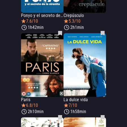
Ponyo y el secreto de la sirenita
Crepúsculo
7.6/10
5.3/10
1h42min
2h1min
París
La dulce vida
6.8/10
7/10
2h10min
1h58min