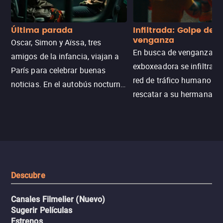
Última parada
Infiltrada: Golpe de
venganza
Oscar, Simon y Aïssa, tres
En busca de venganza, u
amigos de la infancia, viajan a
exboxeadora se infiltra e
París para celebrar buenas
red de tráfico humano pa
noticias. En el autobús nocturno
rescatar a su hermana m
N121, un intercambio entre
enfrentando criminales
pasajeros escala y la situación
despiadados, secretos
se descontrola, convirtiendo el
peligrosos y situaciones
viaje en un thriller urbano
extremas que ponen a pr
intenso.
resistencia.
Descubre
Canales Filmelier (Nuevo)
Sugerir Películas
Estrenos