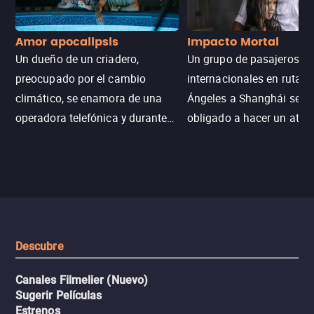
Amor apocalipsis
Impacto Mortal
Un dueño de un criadero,
Un grupo de pasajeros
preocupado por el cambio
internacionales en ruta d
climático, se enamora de una
Ángeles a Shanghái se v
operadora telefónica y durante
obligado a hacer un aterr
un desastre natural inicia una
emergencia en aguas inf
aventura romántica, bilingüe y
de tiburones. Ahora debe
llena de emoción para
trabajar juntos con la es
encontrarla.
de superar la vorágine de
tiburones atraídos por los
del avión.
Descubre
Canales Filmelier (Nuevo)
Sugerir Películas
Estrenos