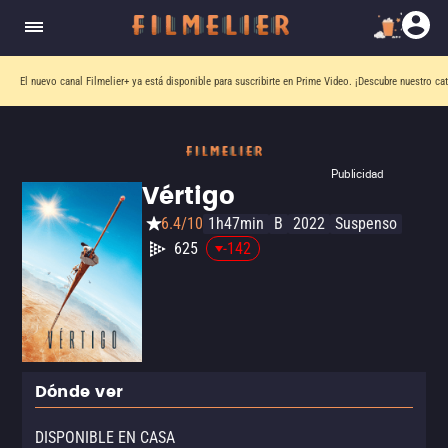
El nuevo canal
Filmelier+
ya está disponible para suscribirte en Prime Video.
¡Descubre nuestro ca
Publicidad
Vértigo
6.4/10
1h47min
B
2022
Suspenso
625
-142
Dónde ver
DISPONIBLE EN CASA