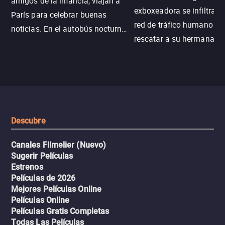
amigos de la infancia, viajan a
exboxeadora se infiltra e
París para celebrar buenas
red de tráfico humano pa
noticias. En el autobús nocturno
rescatar a su hermana m
N121, un intercambio entre
enfrentando criminales
pasajeros escala y la situación
despiadados, secretos
se descontrola, convirtiendo el
peligrosos y situaciones
viaje en un thriller urbano
extremas que ponen a pr
intenso.
resistencia.
Descubre
Canales Filmelier (Nuevo)
Sugerir Películas
Estrenos
Películas de 2026
Mejores Películas Online
Películas Online
Películas Gratis Completas
Todas Las Películas