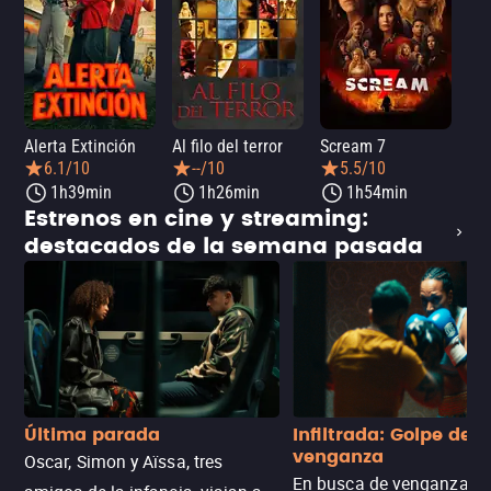
Alerta Extinción
Al filo del terror
Scream 7
¡Ay
6.1/10
--/10
5.5/10
1h39min
1h26min
1h54min
Estrenos en cine y streaming:
destacados de la semana pasada
Última parada
Infiltrada: Golpe de
venganza
Oscar, Simon y Aïssa, tres
En busca de venganza, u