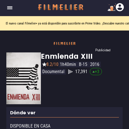
El nuevo canal
Filmelier+
ya está disponible para suscribirte en Prime Video.
¡Descubre nuestro ca
Publicidad
Enmienda XIII
8.2/10
1h40min
B-15
2016
Documental
17,391
+
3
Dónde ver
DISPONIBLE EN CASA