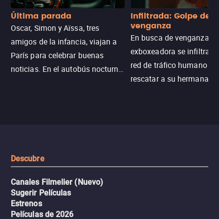
Última parada
Infiltrada: Golpe de
venganza
Oscar, Simon y Aïssa, tres
En busca de venganza, u
amigos de la infancia, viajan a
exboxeadora se infiltra e
París para celebrar buenas
red de tráfico humano pa
noticias. En el autobús nocturno
rescatar a su hermana m
N121, un intercambio entre
enfrentando criminales
pasajeros escala y la situación
despiadados, secretos
se descontrola, convirtiendo el
peligrosos y situaciones
viaje en un thriller urbano
extremas que ponen a pr
intenso.
resistencia.
Descubre
Canales Filmelier (Nuevo)
Sugerir Películas
Estrenos
Películas de 2026