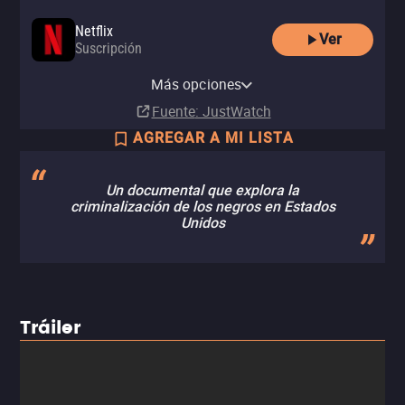
Netflix
Ver
Suscripción
Netflix Standard with Ads
YouTube Free
Más opciones
Suscripción
Gratis
Fuente
: JustWatch
AGREGAR A MI LISTA
Un documental que explora la
criminalización de los negros en Estados
Unidos
Tráiler