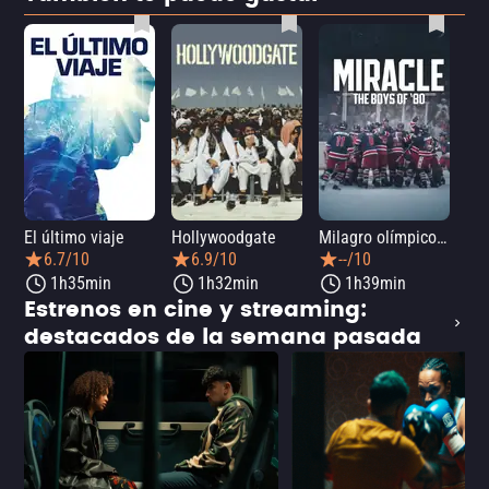
El último viaje
Hollywoodgate
Milagro olímpico: El equipo de hockey sobre hielo de 1980
Me
6.7/10
6.9/10
--/10
1h35min
1h32min
1h39min
Estrenos en cine y streaming:
destacados de la semana pasada