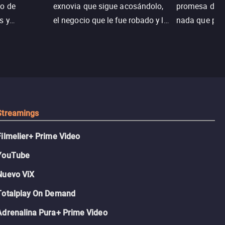
o de
exnovia que sigue acosándolo,
promesa de vi
s y
el negocio que le fue robado y la
nada que perd
.
casa de sus sueños; sin
Juana, argen
embargo, no todo es como lo
historia. Jun
recordaba.
sobrevivir, af
algo mejor.
Streamings
Filmelier+ Prime Video
YouTube
Nuevo ViX
Totalplay On Demand
Adrenalina Pura+ Prime Video