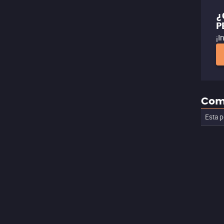
¿
P
¡I
Com
Esta p