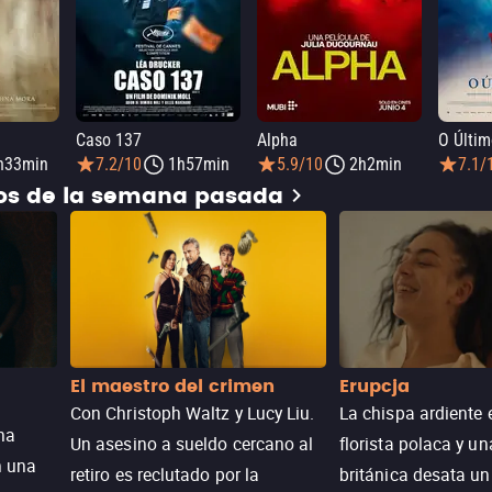
Caso 137
Alpha
O Últim
h33min
7.2/10
1h57min
5.9/10
2h2min
7.1/
dos de la semana pasada
El maestro del crimen
Erupcja
Con Christoph Waltz y Lucy Liu.
La chispa ardiente 
na
Un asesino a sueldo cercano al
florista polaca y un
n una
retiro es reclutado por la
británica desata u