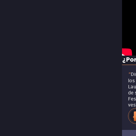
¿Por
Di
"
los
Lau
de 
Fes
ves