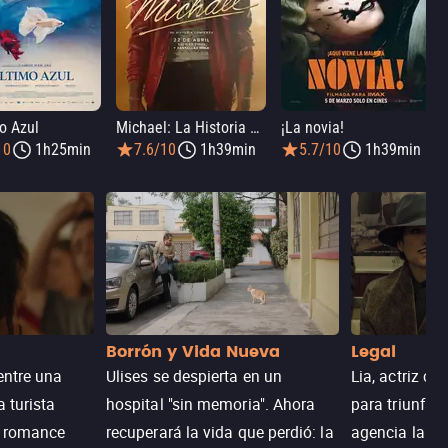
o Azul
Michael: La Historia De Michael Jackson
¡La novia!
10
1h25min
7.6/10
1h39min
5.7/10
1h39min
Borrón y Vida Nueva
Legal
entre una
Ulises se despierta en un
Lia, actriz c
a turista
hospital "sin memoria". Ahora
para triunfar
n romance
recuperará la vida que perdió: la
agencia la es