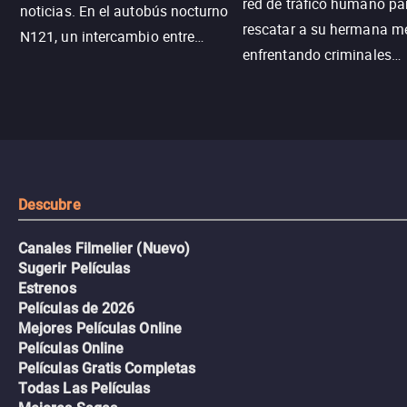
red de tráfico humano pa
noticias. En el autobús nocturno
rescatar a su hermana m
N121, un intercambio entre
enfrentando criminales
pasajeros escala y la situación
despiadados, secretos
se descontrola, convirtiendo el
peligrosos y situaciones
viaje en un thriller urbano
extremas que ponen a pr
intenso.
resistencia.
Descubre
Canales Filmelier (Nuevo)
Sugerir Películas
Estrenos
Películas de 2026
Mejores Películas Online
Películas Online
Películas Gratis Completas
Todas Las Películas