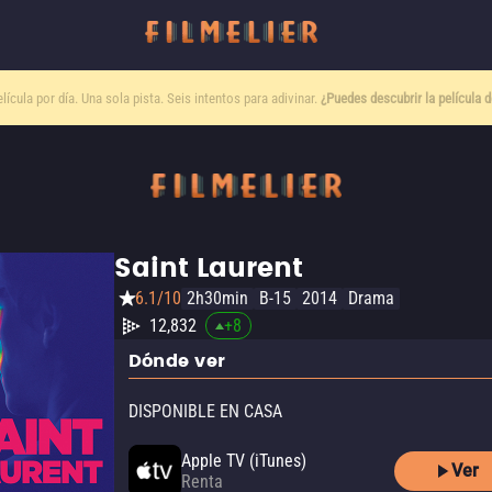
lícula por día. Una sola pista. Seis intentos para adivinar.
¿Puedes descubrir la película 
Saint Laurent
6.1/10
2h30min
B-15
2014
Drama
12,832
+
8
Dónde ver
DISPONIBLE EN CASA
Apple TV (iTunes)
Ver
Renta