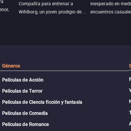
ra
Compañía para entrenar a
inesperado en medi
enor,
Wihlborg, un joven prodigio de la
encuentros casuale
Generación Z con grandes
momentos mágicos
habilidades y una actitud
desafiante.
ueba su
Géneros
Películas de Acción
Películas de Terror
Películas de Ciencia ficción y fantasía
Películas de Comedia
Películas de Romance