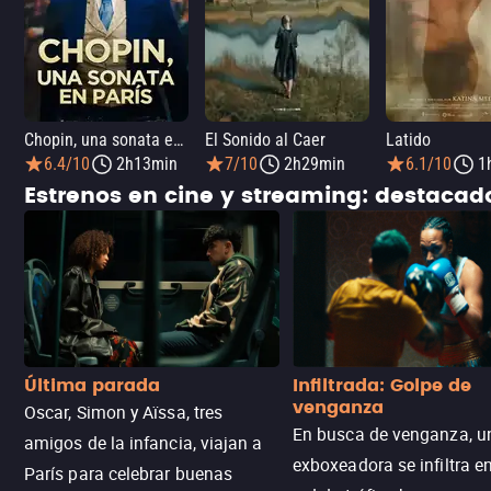
Chopin, una sonata en París
El Sonido al Caer
Latido
6.4/10
2h13min
7/10
2h29min
6.1/10
1
Estrenos en cine y streaming: destaca
Última parada
Infiltrada: Golpe de
venganza
Oscar, Simon y Aïssa, tres
En busca de venganza, u
amigos de la infancia, viajan a
exboxeadora se infiltra e
París para celebrar buenas