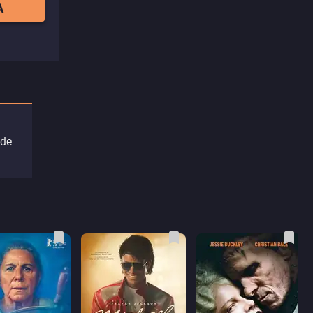
A
 de