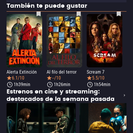
También te puede gustar
Alerta Extinción
Al filo del terror
Scream 7
¡Ay
6.1/10
--/10
5.5/10
1h39min
1h26min
1h54min
Estrenos en cine y streaming:
destacados de la semana pasada