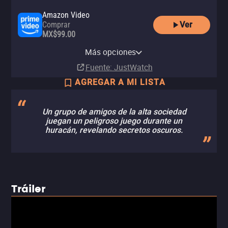
Amazon Video
Ver
Comprar
MX$99.00
Apple TV Store
Claro video
YouTube
izzitv
Comprar
Comprar
Más opciones
Renta
Renta
MX$129.00
MX$49.00
Fuente
: JustWatch
AGREGAR A MI LISTA
Un grupo de amigos de la alta sociedad
juegan un peligroso juego durante un
huracán, revelando secretos oscuros.
Tráiler