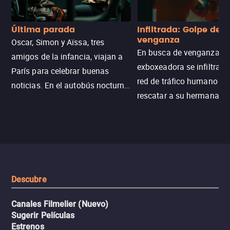
Última parada
Infiltrada: Golpe de
venganza
Oscar, Simon y Aïssa, tres
En busca de venganza, u
amigos de la infancia, viajan a
exboxeadora se infiltra e
París para celebrar buenas
red de tráfico humano pa
noticias. En el autobús nocturno
rescatar a su hermana m
N121, un intercambio entre
enfrentando criminales
pasajeros escala y la situación
despiadados, secretos
se descontrola, convirtiendo el
peligrosos y situaciones
viaje en un thriller urbano
extremas que ponen a pr
intenso.
resistencia.
Descubre
Canales Filmelier (Nuevo)
Sugerir Películas
Estrenos