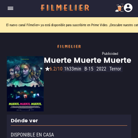
El nuevo canal
Filmelier+
ya está disponible para suscribirte en Prime Video.
¡Descubre nuestro ca
Publicidad
Muerte Muerte Muerte
6.2/10
1h33min
B-15
2022
Terror
Dónde ver
DISPONIBLE EN CASA