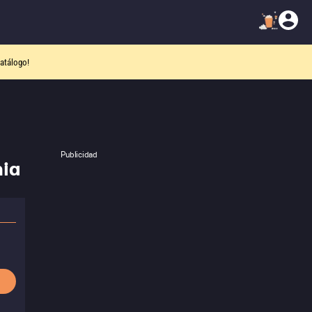
atálogo!
Publicidad
mia