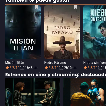
También te puede gustar
Misión Titán
Pedro Páramo
Niebla sin fron
5.7/10
1h48min
6.3/10
2h10min
5.3/10
1
Estrenos en cine y streaming: destaca