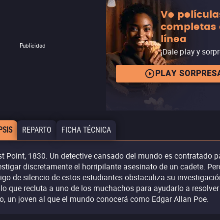
Ve película
completas
línea
Publicidad
¡Dale play y sorp
PLAY SORPRES
PSIS
REPARTO
FICHA TÉCNICA
t Point, 1830. Un detective cansado del mundo es contratado p
estigar discretamente el horripilante asesinato de un cadete. Per
igo de silencio de estos estudiantes obstaculiza su investigació
 lo que recluta a uno de los muchachos para ayudarlo a resolver 
o, un joven al que el mundo conocerá como Edgar Allan Poe.