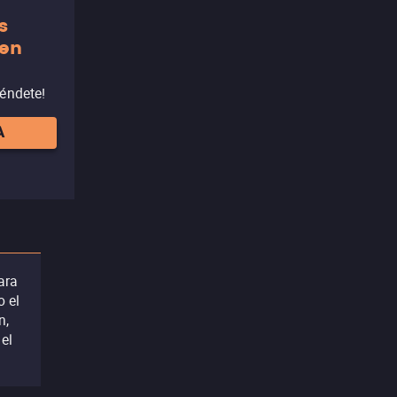
s
 en
réndete!
A
ara
o el
n,
el