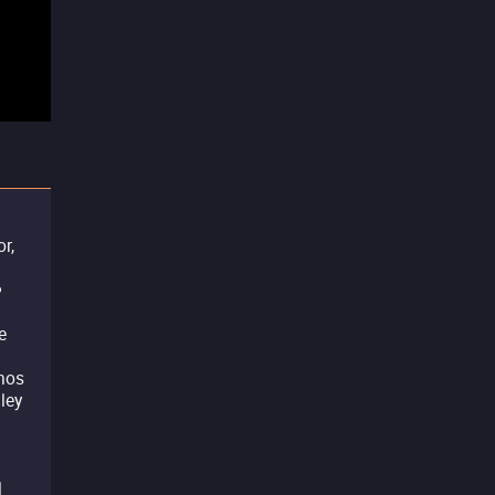
or,
e
e
l
enos
ley
l