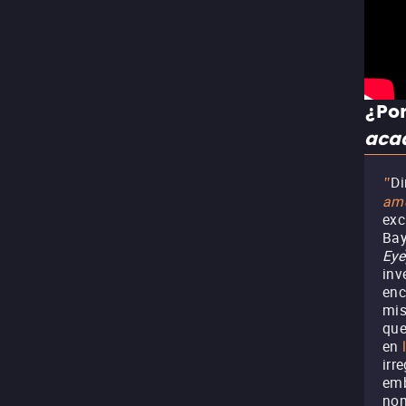
¿Por
aca
Di
"
ame
exc
Bay
Eye
inv
enc
mis
que
en
irr
emb
nom