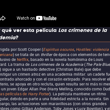
 qué ver esta película
Los crímenes de la
demia
?
rigida por Scott Cooper (
Espíritus oscuros
,
Hostiles: violencia
ricana
) se trata de un
thriller
de época con elementos de terr
lusivo de
Netflix
, basado en la novela homónima de Louis
ard. La trama de
Los crímenes de la Academia
(
The Pale Blu
) sigue a un hastiado detective (Christian Bale) que debe
estigar un crimen atroz en una academia militar: un cadete fu
ontrado ahorcado y con el corazón extirpado. Para resolver e
terio, se apoya en otro recluta, quien resulta ser ni más ni m
 un joven Edgar Allan Poe (Harry Melling, conocido como Dud
las películas de
Harry Potter
). La película mantiene un ritmo
egular, debido en parte a una fidelidad estricta a la novela. Sin
argo, las actuaciones son maravillosas (con otros grandes
bres como Gillian Anderson, Toby Jones y Lucy Boynton), y e