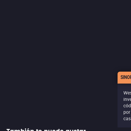
SINO
Wes
inv
cód
por
cas