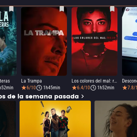
teras
La Trampa
Los colores del mal: rojo
Descon
h52min
6/10
1h45min
6.4/10
1h52min
7.8/
dos de la semana pasada