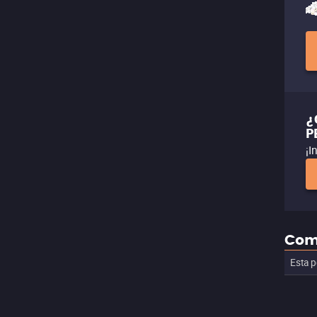
¿
P
¡I
Com
Esta p