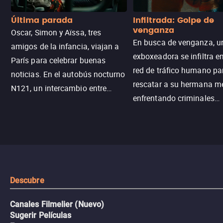
Última parada
Infiltrada: Golpe de
venganza
Oscar, Simon y Aïssa, tres
En busca de venganza, u
amigos de la infancia, viajan a
exboxeadora se infiltra e
París para celebrar buenas
red de tráfico humano pa
noticias. En el autobús nocturno
rescatar a su hermana m
N121, un intercambio entre
enfrentando criminales
pasajeros escala y la situación
despiadados, secretos
se descontrola, convirtiendo el
peligrosos y situaciones
viaje en un thriller urbano
extremas que ponen a pr
intenso.
resistencia.
Descubre
Canales Filmelier (Nuevo)
Sugerir Películas