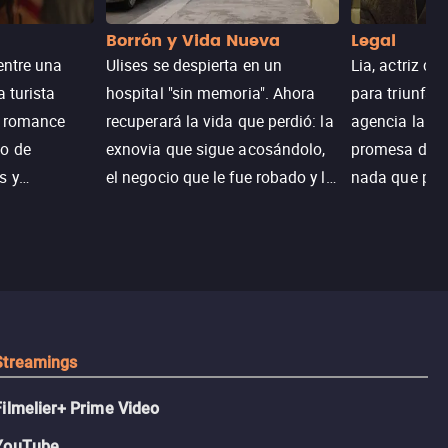
Borrón y Vida Nueva
Legal
entre una
Ulises se despierta en un
Lia, actriz c
a turista
hospital "sin memoria". Ahora
para triunfar
n romance
recuperará la vida que perdió: la
agencia la es
o de
exnovia que sigue acosándolo,
promesa de vi
s y
el negocio que le fue robado y la
nada que perd
.
casa de sus sueños; sin
Juana, argen
embargo, no todo es como lo
historia. Jun
recordaba.
sobrevivir, af
algo mejor.
Streamings
Filmelier+ Prime Video
YouTube