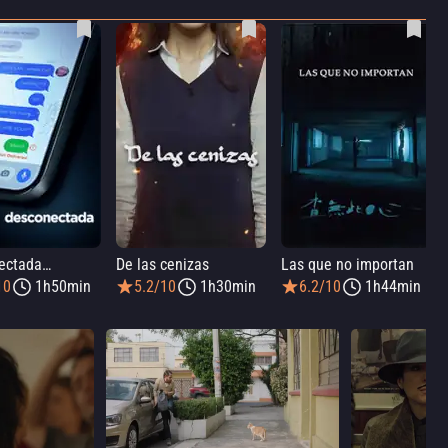
ectada…
De las cenizas
Las que no importan
10
1h50min
5.2/10
1h30min
6.2/10
1h44min