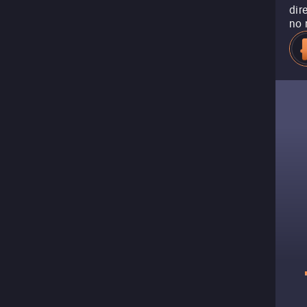
dir
no 