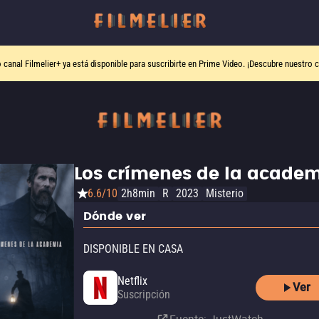
o canal
Filmelier+
ya está disponible para suscribirte en Prime Video.
¡Descubre nuestro c
Los crímenes de la acade
6.6/10
2h8min
R
2023
Misterio
Dónde ver
DISPONIBLE EN CASA
Netflix
Ver
Suscripción