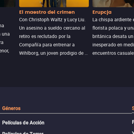
El maestro del crimen
Erupcja
Con Christoph Waltz y Lucy Liu.
La chispa ardiente 
na
Un asesino a sueldo cercano al
florista polaca y un
n una
retiro es reclutado por la
británica desata u
ra
Compañía para entrenar a
inesperado en medi
enor,
Wihlborg, un joven prodigio de la
encuentros casuale
Generación Z con grandes
momentos mágicos
habilidades y una actitud
desafiante.
ueba su
Géneros
Películas de Acción