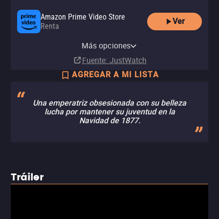
Amazon Prime Video Store
Ver
Renta
Apple TV (iTunes)
YouTube
izzitv
Más opciones
Renta
Renta
Renta
Fuente
: JustWatch
AGREGAR A MI LISTA
Una emperatriz obsesionada con su belleza
lucha por mantener su juventud en la
Navidad de 1877.
Tráiler