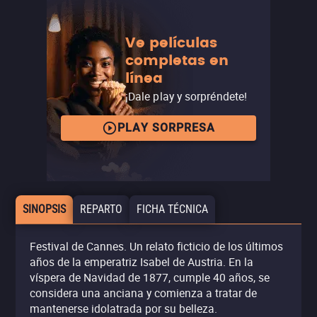
Ve películas
completas en
línea
¡Dale play y sorpréndete!
PLAY SORPRESA
SINOPSIS
REPARTO
FICHA TÉCNICA
Festival de Cannes. Un relato ficticio de los últimos
años de la emperatriz Isabel de Austria. En la
víspera de Navidad de 1877, cumple 40 años, se
considera una anciana y comienza a tratar de
mantenerse idolatrada por su belleza.