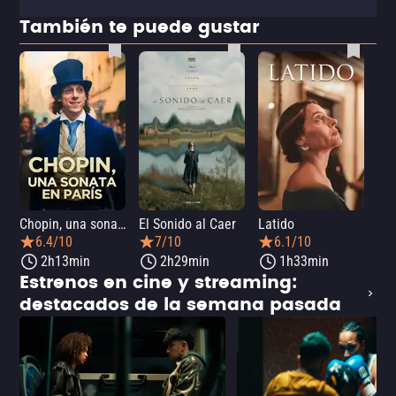
También te puede gustar
Chopin, una sonata en París
El Sonido al Caer
Latido
Ca
6.4/10
7/10
6.1/10
2h13min
2h29min
1h33min
Estrenos en cine y streaming:
destacados de la semana pasada