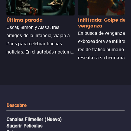
Última parada
Infiltrada: Golpe de
venganza
Oscar, Simon y Aïssa, tres
En busca de venganza, u
amigos de la infancia, viajan a
exboxeadora se infiltra e
París para celebrar buenas
red de tráfico humano pa
noticias. En el autobús nocturno
rescatar a su hermana m
N121, un intercambio entre
enfrentando criminales
pasajeros escala y la situación
despiadados, secretos
se descontrola, convirtiendo el
peligrosos y situaciones
viaje en un thriller urbano
extremas que ponen a pr
intenso.
resistencia.
Descubre
Canales Filmelier (Nuevo)
Sugerir Películas