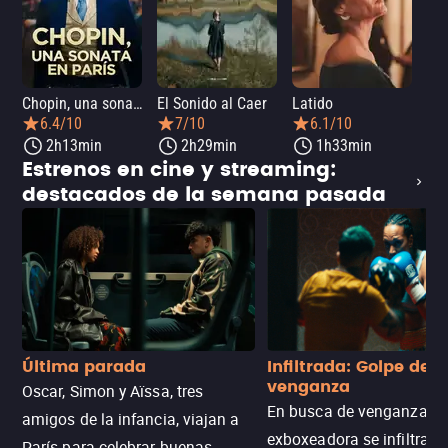
Chopin, una sonata en París
El Sonido al Caer
Latido
Ca
6.4/10
7/10
6.1/10
2h13min
2h29min
1h33min
Estrenos en cine y streaming:
destacados de la semana pasada
Última parada
Infiltrada: Golpe de
venganza
Oscar, Simon y Aïssa, tres
En busca de venganza, u
amigos de la infancia, viajan a
exboxeadora se infiltra e
París para celebrar buenas