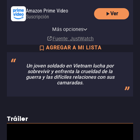
Amazon Prime Video
Ver
Suscripción
Amazon Video
Apple TV Store
Amazon Prime Video with Ads
Comprar
Comprar
Más opciones
Suscripción
MX$149.00
MX$149.00
Fuente
: JustWatch
AGREGAR A MI LISTA
Un joven soldado en Vietnam lucha por
sobrevivir y enfrenta la crueldad de la
guerra y las difíciles relaciones con sus
camaradas.
Tráiler