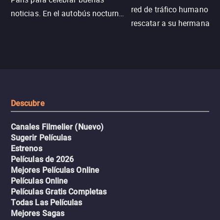
red de tráfico humano pa
noticias. En el autobús nocturno
rescatar a su hermana m
N121, un intercambio entre
enfrentando criminales
pasajeros escala y la situación
despiadados, secretos
se descontrola, convirtiendo el
peligrosos y situaciones
viaje en un thriller urbano
extremas que ponen a pr
intenso.
resistencia.
Descubre
Canales Filmelier (Nuevo)
Sugerir Películas
Estrenos
Películas de 2026
Mejores Películas Online
Películas Online
Películas Gratis Completas
Todas Las Películas
Mejores Sagas