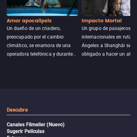
Amor apocalipsis
Impacto Mortal
Un dueño de un criadero,
Un grupo de pasajeros
preocupado por el cambio
internacionales en ruta d
climático, se enamora de una
Ángeles a Shanghái se v
operadora telefónica y durante
obligado a hacer un aterr
un desastre natural inicia una
emergencia en aguas inf
aventura romántica, bilingüe y
de tiburones. Ahora debe
llena de emoción para
trabajar juntos con la es
encontrarla.
de superar la vorágine de
tiburones atraídos por los
del avión.
Descubre
Canales Filmelier (Nuevo)
Sugerir Películas