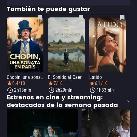
También te puede gustar
Chopin, una sonata en París
El Sonido al Caer
Latido
Ca
6.4/10
7/10
6.1/10
2h13min
2h29min
1h33min
Estrenos en cine y streaming:
destacados de la semana pasada