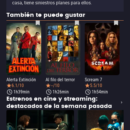
casa, tiene siniestros planes para ellos.
También te puede gustar
Alerta Extinción
Al filo del terror
Scream 7
¡Ay
6.1/10
--/10
5.5/10
1h39min
1h26min
1h54min
Estrenos en cine y streaming:
destacados de la semana pasada