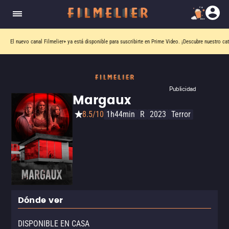
El nuevo canal
Filmelier+
ya está disponible para suscribirte en Prime Video.
¡Descubre nuestro ca
Publicidad
Margaux
8.5/10
1h44min
R
2023
Terror
Dónde ver
DISPONIBLE EN CASA