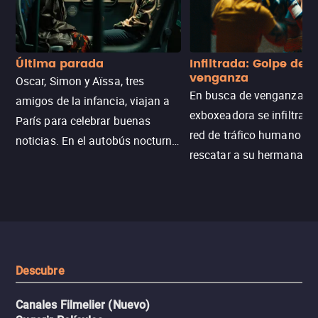
Última parada
Infiltrada: Golpe de
venganza
Oscar, Simon y Aïssa, tres
En busca de venganza, u
amigos de la infancia, viajan a
exboxeadora se infiltra e
París para celebrar buenas
red de tráfico humano pa
noticias. En el autobús nocturno
rescatar a su hermana m
N121, un intercambio entre
enfrentando criminales
pasajeros escala y la situación
despiadados, secretos
se descontrola, convirtiendo el
peligrosos y situaciones
viaje en un thriller urbano
extremas que ponen a pr
intenso.
resistencia.
Descubre
Canales Filmelier (Nuevo)